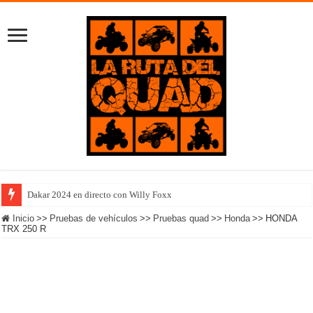
Dakar 2024 en directo con Willy Foxx
Inicio
>>
Pruebas de vehículos
>>
Pruebas quad
>>
Honda
>>
HONDA
TRX 250 R