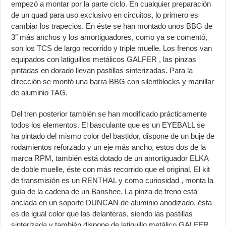
empezó a montar por la parte ciclo. En cualquier preparación
de un quad para uso exclusivo en circuitos, lo primero es
cambiar los trapecios. En éste se han montado unos BBG de
3″ más anchos y los amortiguadores, como ya se comentó,
son los TCS de largo recorrido y triple muelle. Los frenos van
equipados con latiguillos metálicos GALFER , las pinzas
pintadas en dorado llevan pastillas sinterizadas. Para la
dirección se montó una barra BBG con silentblocks y manillar
de aluminio TAG.
Del tren posterior también se han modificado prácticamente
todos los elementos. El basculante que es un EYEBALL se
ha pintado del mismo color del bastidor, dispone de un buje de
rodamientos reforzado y un eje más ancho, estos dos de la
marca RPM, también está dotado de un amortiguador ELKA
de doble muelle, éste con más recorrido que el original. El kit
de transmisión es un RENTHAL y como curiosidad , monta la
guía de la cadena de un Banshee. La pinza de freno está
anclada en un soporte DUNCAN de aluminio anodizado, ésta
es de igual color que las delanteras, siendo las pastillas
sinterizada y también dispone de latiguillo metálico GALFER.