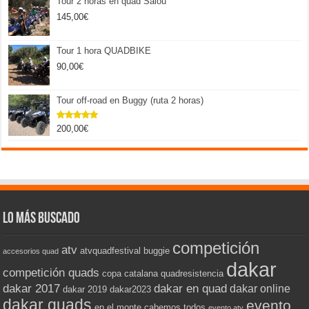
Tour 2 horas en quad Salou
145,00
€
Tour 1 hora QUADBIKE
90,00
€
Tour off-road en Buggy (ruta 2 horas)
200,00
€
Valorado
con
5.00
de 5
Lo más buscado
competición
atv
atvquadfestival
buggie
accesorios quad
dakar
competición quads
copa catalana quadresistencia
dakar 2017
dakar en quad
dakar online
dakar 2019
dakar2023
dakar quads
evento
en el monte cabemos todos
evento atv