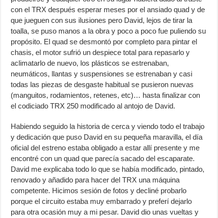
con el TRX después esperar meses por el ansiado quad y de
que jueguen con sus ilusiones pero David, lejos de tirar la
toalla, se puso manos a la obra y poco a poco fue puliendo su
propósito. El quad se desmontó por completo para pintar el
chasis, el motor sufrió un despiece total para repasarlo y
aclimatarlo de nuevo, los plásticos se estrenaban,
neumáticos, llantas y suspensiones se estrenaban y casi
todas las piezas de desgaste habitual se pusieron nuevas
(manguitos, rodamientos, retenes, etc)… hasta finalizar con
el codiciado TRX 250 modificado al antojo de David.
Habiendo seguido la historia de cerca y viendo todo el trabajo
y dedicación que puso David en su pequeña maravilla, el día
oficial del estreno estaba obligado a estar allí presente y me
encontré con un quad que parecía sacado del escaparate.
David me explicaba todo lo que se había modificado, pintado,
renovado y añadido para hacer del TRX una máquina
competente. Hicimos sesión de fotos y decliné probarlo
porque el circuito estaba muy embarrado y preferí dejarlo
para otra ocasión muy a mi pesar. David dio unas vueltas y