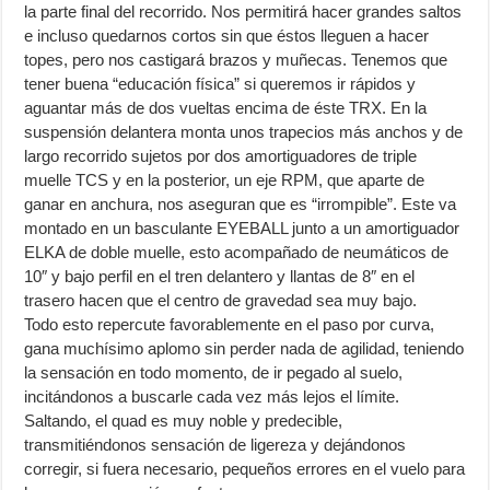
la parte final del recorrido. Nos permitirá hacer grandes saltos
e incluso quedarnos cortos sin que éstos lleguen a hacer
topes, pero nos castigará brazos y muñecas. Tenemos que
tener buena “educación física” si queremos ir rápidos y
aguantar más de dos vueltas encima de éste TRX. En la
suspensión delantera monta unos trapecios más anchos y de
largo recorrido sujetos por dos amortiguadores de triple
muelle TCS y en la posterior, un eje RPM, que aparte de
ganar en anchura, nos aseguran que es “irrompible”. Este va
montado en un basculante EYEBALL junto a un amortiguador
ELKA de doble muelle, esto acompañado de neumáticos de
10″ y bajo perfil en el tren delantero y llantas de 8″ en el
trasero hacen que el centro de gravedad sea muy bajo.
Todo esto repercute favorablemente en el paso por curva,
gana muchísimo aplomo sin perder nada de agilidad, teniendo
la sensación en todo momento, de ir pegado al suelo,
incitándonos a buscarle cada vez más lejos el límite.
Saltando, el quad es muy noble y predecible,
transmitiéndonos sensación de ligereza y dejándonos
corregir, si fuera necesario, pequeños errores en el vuelo para