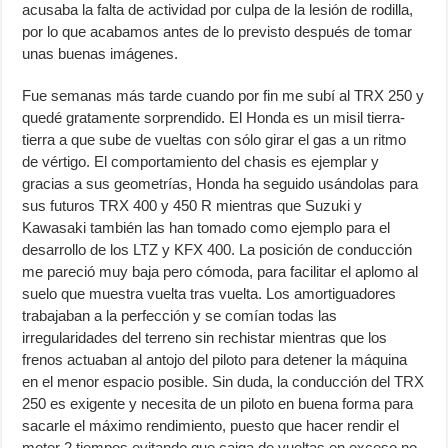
acusaba la falta de actividad por culpa de la lesión de rodilla,
por lo que acabamos antes de lo previsto después de tomar
unas buenas imágenes.
Fue semanas más tarde cuando por fin me subí al TRX 250 y
quedé gratamente sorprendido. El Honda es un misil tierra-
tierra a que sube de vueltas con sólo girar el gas a un ritmo
de vértigo. El comportamiento del chasis es ejemplar y
gracias a sus geometrías, Honda ha seguido usándolas para
sus futuros TRX 400 y 450 R mientras que Suzuki y
Kawasaki también las han tomado como ejemplo para el
desarrollo de los LTZ y KFX 400. La posición de conducción
me pareció muy baja pero cómoda, para facilitar el aplomo al
suelo que muestra vuelta tras vuelta. Los amortiguadores
trabajaban a la perfección y se comían todas las
irregularidades del terreno sin rechistar mientras que los
frenos actuaban al antojo del piloto para detener la máquina
en el menor espacio posible. Sin duda, la conducción del TRX
250 es exigente y necesita de un piloto en buena forma para
sacarle el máximo rendimiento, puesto que hacer rendir el
motor 2 tiempos evitando que caiga de vueltas en exceso no