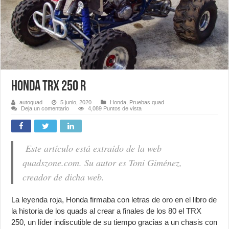
HONDA TRX 250 R
autoquad
5 junio, 2020
Honda
,
Pruebas quad
Deja un comentario
4,089 Puntos de vista
Este artículo está extraído de la web
quadszone.com. Su autor es Toni Giménez,
creador de dicha web.
La leyenda roja, Honda firmaba con letras de oro en el libro de
la historia de los quads al crear a finales de los 80 el TRX
250, un líder indiscutible de su tiempo gracias a un chasis con