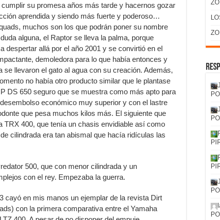
ZO
a cumplir su promesa años más tarde y hacernos gozar
ección aprendida y siendo más fuerte y poderoso…
LO
los quads, muchos son los que podrán poner su nombre
ZO
uda alguna, el Raptor se lleva la palma, porque
espertar allá por el año 2001 y se convirtió en el
impactante, demoledora para lo que había entonces y
Resp
se llevaron el gato al agua con su creación. Además,
mento no había otro producto similar que le plantase
l BRP DS 650 seguro que se muestra como más apto para
PO
n desembolso económico muy superior y con el lastre
odonte que pesa muchos kilos más. El siguiente que
PO
da TRX 400, que tenía un chasis envidiable así como
a de cilindrada era tan abismal que hacía ridículas las
PI
redator 500, que con menor cilindrada y un
PI
mplejos con el rey. Empezaba la guerra.
PO
 cayó en mis manos un ejemplar de la revista Dirt
uads) con la primera comparativa entre el Yamaha
PO
LTZ 400. A pesar de no disponer del empuje