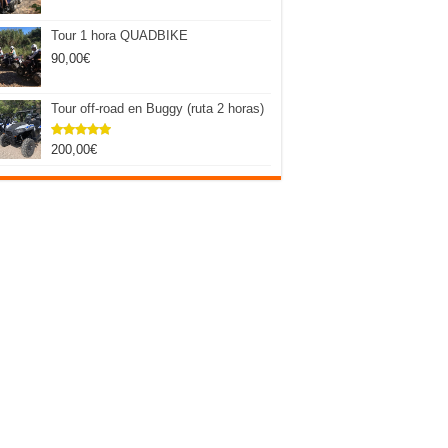
Tour 1 hora QUADBIKE
90,00
€
Tour off-road en Buggy (ruta 2 horas)
200,00
€
Valorado
con
5.00
de 5