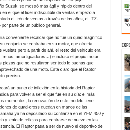
o Suzuki se mostró más ágil y rápido dentro del
PI
ía en el que el líder indiscutible de ventas empezó a
do el tirón de ventas a través de los años, el LTZ-
 por parte de un público general.
PO
ía conveniente recalcar que no fue un quad magnífico
su conjunto se centraba en su motor, que ofrecía
Expe
 vueltas pero a partir de ahí, el resto del vehículo era
, frenos, amortiguadores…) e incluso el propio motor
as piezas que no resultaron ser todo lo buenas que
aprovechado de una moto. Está claro que el Raptor
to preciso.
ará un punto de inflexión en la historia del Raptor
dida para volver a ser el que fue en su día: el más
tos momentos, la renovación de este modelo tiene
ciones de quad-cross quedan en manos de las
 Yamaha ya ha depositado su confianza en el YFM 450 y
 y lento de reflejos para centrarse de nuevo en las
sistencia. El Raptor pasa a ser de nuevo el deportivo de