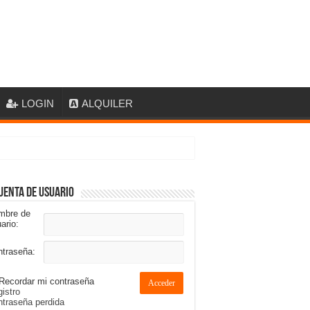
LOGIN
ALQUILER
uenta de usuario
mbre de
ario:
ntraseña:
Recordar mi contraseña
Acceder
istro
traseña perdida