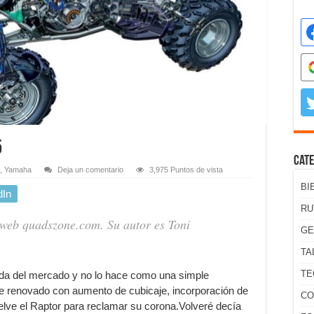
5
Cate
,
Yamaha
Deja un comentario
3,975 Puntos de vista
BI
dIn
RU
a web quadszone.com. Su autor es Toni
GE
TA
TE
ada del mercado y no lo hace como una simple
e renovado con aumento de cubicaje, incorporación de
CO
uelve el Raptor para reclamar su corona.Volveré decía