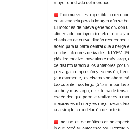
mayor cilindrada del mercado.
Todo nuevo: es imposible no reconoce
de su esencia pero la imagen aún se ha
El motor es de nueva generación, con un
alimentado por inyección electrónica y 
chasis es de nuevo diseño recordando a
acero para la parte central que alberga 
con los inferiores derivados del YFM 45
plástico macizo, basculante más largo,
de distinto tarado a los anteriores por 
precarga, compresión y extensión, fren
(curiosamente, los discos son ahora 
basculante más largo (575 mm por los a
ancho y más largo, el sistema de tensa
excéntrica que permite realizar esta ma
mejoras es infinita y es mejor decir cl
una simple remodelación del anterior.
Incluso los neumáticos están especi
lo que pecó su antecesor por juventud p