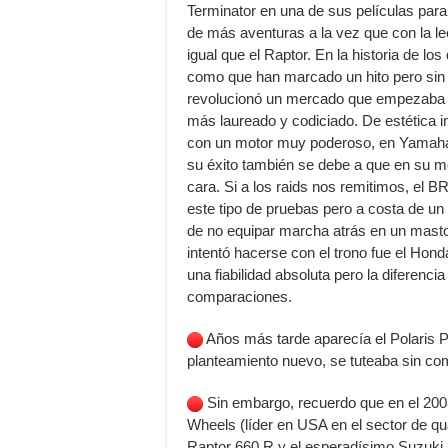
Terminator en una de sus películas par
de más aventuras a la vez que con la l
igual que el Raptor. En la historia de 
como que han marcado un hito pero sin d
revolucionó un mercado que empezaba a d
más laureado y codiciado. De estética 
con un motor muy poderoso, en Yamaha 
su éxito también se debe a que en su mo
cara. Si a los raids nos remitimos, e
este tipo de pruebas pero a costa de u
de no equipar marcha atrás en un mast
intentó hacerse con el trono fue el Hon
una fiabilidad absoluta pero la diferenci
comparaciones.
Años más tarde aparecía el Polaris P
planteamiento nuevo, se tuteaba sin co
Sin embargo, recuerdo que en el 2003
Wheels (líder en USA en el sector de q
Raptor 660 R y el esperadísimo Suzuki 