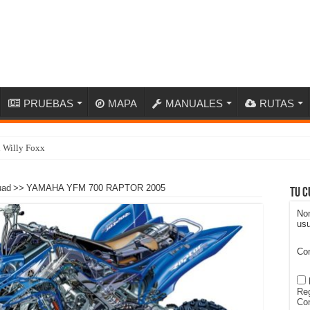
PRUEBAS
MAPA
MANUALES
RUTAS
n Willy Foxx
uad
>>
YAMAHA YFM 700 RAPTOR 2005
Tu c
No
usu
Co
Reg
Con