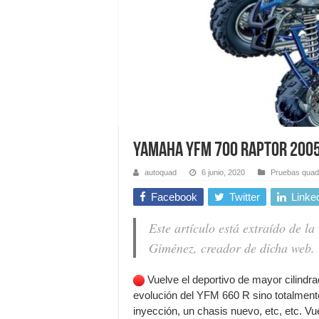
YAMAHA YFM 700 RAPTOR 200
autoquad
6 junio, 2020
Pruebas quad
Facebook
Twitter
Linke
Este artículo está extraído de l
Giménez, creador de dicha web.
Vuelve el deportivo de mayor cilindr
evolución del YFM 660 R sino totalment
inyección, un chasis nuevo, etc, etc. V