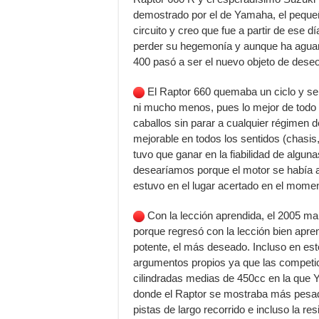
demostrado por el de Yamaha, el pequeñ
circuito y creo que fue a partir de ese d
perder su hegemonía y aunque ha aguanta
400 pasó a ser el nuevo objeto de deseo
El Raptor 660 quemaba un ciclo y ser
ni mucho menos, pues lo mejor de todo 
caballos sin parar a cualquier régimen de
mejorable en todos los sentidos (chasis
tuvo que ganar en la fiabilidad de algun
desearíamos porque el motor se había 
estuvo en el lugar acertado en el momen
Con la lección aprendida, el 2005 marc
porque regresó con la lección bien apren
potente, el más deseado. Incluso en es
argumentos propios ya que las competi
cilindradas medias de 450cc en la que
donde el Raptor se mostraba más pesado
pistas de largo recorrido e incluso la re