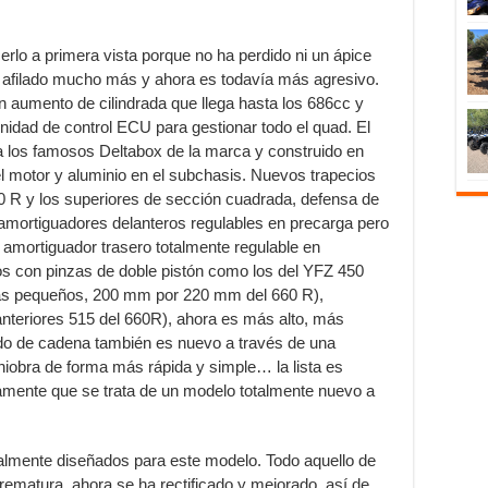
rlo a primera vista porque no ha perdido ni un ápice
 afilado mucho más y ahora es todavía más agresivo.
 aumento de cilindrada que llega hasta los 686cc y
unidad de control ECU para gestionar todo el quad. El
 los famosos Deltabox de la marca y construido en
el motor y aluminio en el subchasis. Nuevos trapecios
0 R y los superiores de sección cuadrada, defensa de
 amortiguadores delanteros regulables en precarga pero
un amortiguador trasero totalmente regulable en
os con pinzas de doble pistón como los del YFZ 450
más pequeños, 200 mm por 220 mm del 660 R),
nteriores 515 del 660R), ahora es más alto, más
do de cadena también es nuevo a través de una
niobra de forma más rápida y simple… la lista es
aramente que se trata de un modelo totalmente nuevo a
almente diseñados para este modelo. Todo aquello de
rematura, ahora se ha rectificado y mejorado, así de