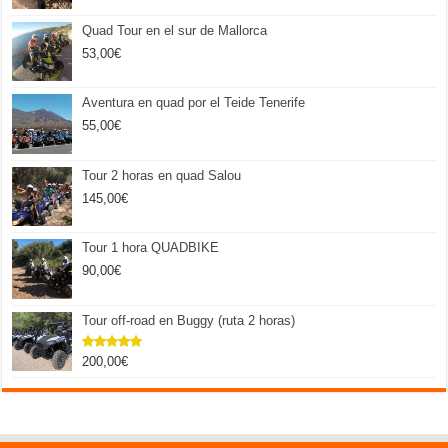
Quad Tour en el sur de Mallorca
53,00
€
Aventura en quad por el Teide Tenerife
55,00
€
Tour 2 horas en quad Salou
145,00
€
Tour 1 hora QUADBIKE
90,00
€
Tour off-road en Buggy (ruta 2 horas)
200,00
€
Valorado
con
5.00
de 5