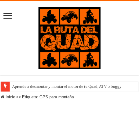
Aprende a desmontar y montar el motor de tu Quad, ATV o buggy
Inicio
>>
Etiqueta:
GPS para montaña