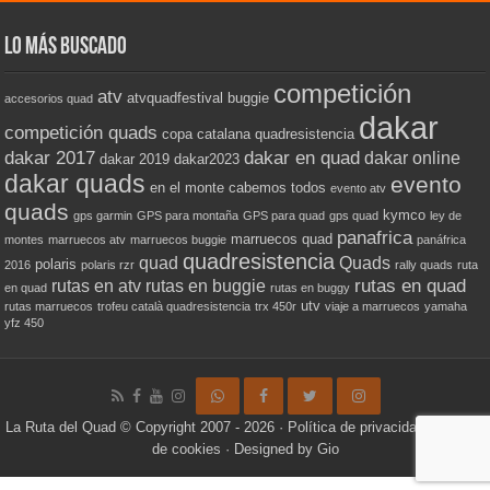
Lo más buscado
competición
atv
atvquadfestival
buggie
accesorios quad
dakar
competición quads
copa catalana quadresistencia
dakar 2017
dakar en quad
dakar online
dakar 2019
dakar2023
dakar quads
evento
en el monte cabemos todos
evento atv
quads
kymco
gps garmin
GPS para montaña
GPS para quad
gps quad
ley de
panafrica
marruecos quad
montes
marruecos atv
marruecos buggie
panáfrica
quadresistencia
quad
Quads
polaris
2016
polaris rzr
rally quads
ruta
rutas en quad
rutas en atv
rutas en buggie
en quad
rutas en buggy
utv
rutas marruecos
trofeu català quadresistencia
trx 450r
viaje a marruecos
yamaha
yfz 450
La Ruta del Quad
© Copyright 2007 - 2026 ·
Política de privacidad
·
Política
de cookies
· Designed by
Gio