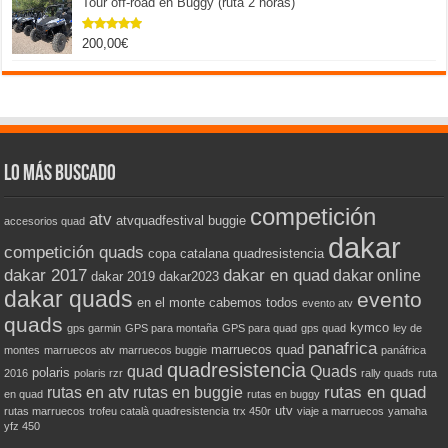
Tour off-road en Buggy (ruta 2 horas)
200,00
€
Valorado
con
5.00
de 5
Lo más buscado
competición
atv
atvquadfestival
buggie
accesorios quad
dakar
competición quads
copa catalana quadresistencia
dakar 2017
dakar en quad
dakar online
dakar 2019
dakar2023
dakar quads
evento
en el monte cabemos todos
evento atv
quads
kymco
gps garmin
GPS para montaña
GPS para quad
gps quad
ley de
panafrica
marruecos quad
montes
marruecos atv
marruecos buggie
panáfrica
quadresistencia
quad
Quads
polaris
2016
polaris rzr
rally quads
ruta
rutas en quad
rutas en atv
rutas en buggie
en quad
rutas en buggy
utv
rutas marruecos
trofeu català quadresistencia
trx 450r
viaje a marruecos
yamaha
yfz 450