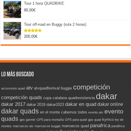
Tour 1 hora QUADBIKE
90,00
€
Tour off-road en Buggy (ruta 2 horas)
200,00
€
Valorado
con
5.00
de 5
Lo más buscado
competición
atv
atvquadfestival
buggie
accesorios quad
dakar
competición quads
copa catalana quadresistencia
dakar 2017
dakar en quad
dakar online
dakar 2019
dakar2023
dakar quads
evento
en el monte cabemos todos
evento atv
quads
kymco
gps garmin
GPS para montaña
GPS para quad
gps quad
ley de
panafrica
marruecos quad
montes
marruecos atv
marruecos buggie
panáfrica