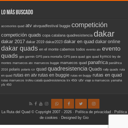
Lo más buscado
competición
atv
atvquadfestival
buggie
accesorios quad
dakar
competición quads
copa catalana quadresistencia
dakar 2017
dakar en quad
dakar online
dakar 2019
dakar2023
dakar quads
evento
en el monte cabemos todos
evento atv
quads
kymco
gps garmin
GPS para montaña
GPS para quad
gps quad
ley de
panafrica
marruecos quad
montes
marruecos atv
marruecos buggie
panáfrica
quadresistencia
quad
Quads
polaris
2016
polaris rzr
rally quads
ruta
rutas en quad
rutas en atv
rutas en buggie
en quad
rutas en buggy
utv
rutas marruecos
trofeu català quadresistencia
trx 450r
viaje a marruecos
yamaha
yfz 450
La Ruta del Quad
© Copyright 2007 - 2026 ·
Política de privacidad
·
Política
de cookies
· Designed by
Gio