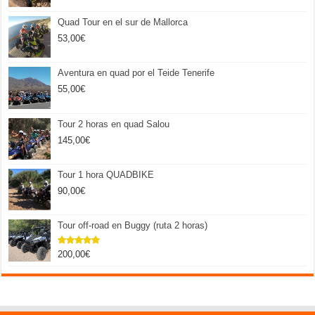
Quad Tour en el sur de Mallorca
53,00
€
Aventura en quad por el Teide Tenerife
55,00
€
Tour 2 horas en quad Salou
145,00
€
Tour 1 hora QUADBIKE
90,00
€
Tour off-road en Buggy (ruta 2 horas)
200,00
€
Valorado
con
5.00
de 5