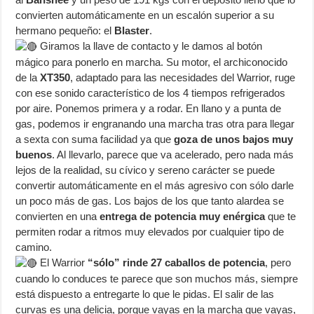
convierten automáticamente en un escalón superior a su
hermano pequeño: el
Blaster
.
Giramos la llave de contacto y le damos al botón
mágico para ponerlo en marcha. Su motor, el archiconocido
de la
XT350
, adaptado para las necesidades del Warrior, ruge
con ese sonido característico de los 4 tiempos refrigerados
por aire. Ponemos primera y a rodar. En llano y a punta de
gas, podemos ir engranando una marcha tras otra para llegar
a sexta con suma facilidad ya que
goza de unos bajos muy
buenos
. Al llevarlo, parece que va acelerado, pero nada más
lejos de la realidad, su cívico y sereno carácter se puede
convertir automáticamente en el más agresivo con sólo darle
un poco más de gas. Los bajos de los que tanto alardea se
convierten en una
entrega de potencia muy enérgica
que te
permiten rodar a ritmos muy elevados por cualquier tipo de
camino.
El Warrior
“sólo” rinde 27 caballos de potencia
, pero
cuando lo conduces te parece que son muchos más, siempre
está dispuesto a entregarte lo que le pidas. El salir de las
curvas es una delicia, porque vayas en la marcha que vayas,