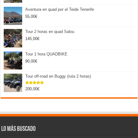
Aventura en quad por el Teide Tenerife
55,00
€
Tour 2 horas en quad Salou
145,00
€
Tour 1 hora QUADBIKE
90,00
€
Tour off-road en Buggy (ruta 2 horas)
200,00
€
Valorado
con
5.00
de 5
Lo más buscado