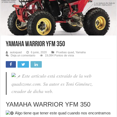
YAMAHA WARRIOR YFM 350
autoquad
6 junio, 2020
Pruebas quad
,
Yamaha
Deja un comentario
19,084 Puntos de vista
Este artículo está extraído de la web
quadszone.com. Su autor es Toni Giménez,
creador de dicha web.
YAMAHA WARRIOR YFM 350
Algo tiene que tener este quad cuando nos encontramos