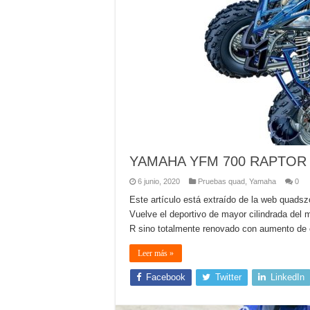
YAMAHA YFM 700 RAPTOR 
6 junio, 2020
Pruebas quad
,
Yamaha
0
Este artículo está extraído de la web quads
Vuelve el deportivo de mayor cilindrada del
R sino totalmente renovado con aumento de c
Leer más »
Facebook
Twitter
LinkedIn