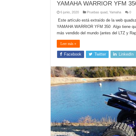
YAMAHA WARRIOR YFM 35
6 junio, 2020
Pruebas quad
,
Yamaha
0
Este artículo está extraído de la web quad
YAMAHA WARRIOR YFM 350 Algo tiene que te
más vendido del mundo (antes del LTZ y Rap
Leer más »
Facebook
Twitter
LinkedIn