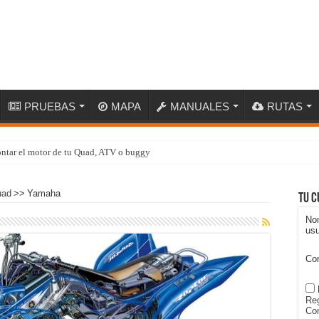
PRUEBAS
MAPA
MANUALES
RUTAS
ntar el motor de tu Quad, ATV o buggy
uad
>>
Yamaha
Tu c
No
usu
Co
Reg
Con