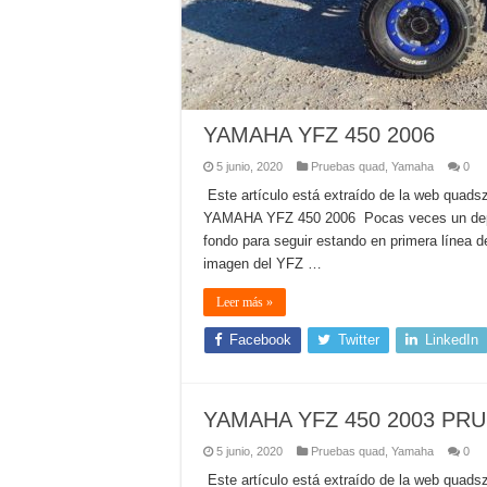
YAMAHA YFZ 450 2006
5 junio, 2020
Pruebas quad
,
Yamaha
0
Este artículo está extraído de la web quad
YAMAHA YFZ 450 2006 Pocas veces un deport
fondo para seguir estando en primera línea d
imagen del YFZ …
Leer más »
Facebook
Twitter
LinkedIn
YAMAHA YFZ 450 2003 PR
5 junio, 2020
Pruebas quad
,
Yamaha
0
Este artículo está extraído de la web quad