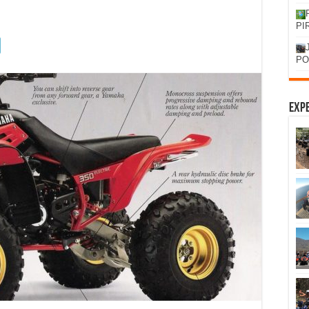
PI
PO
Expe