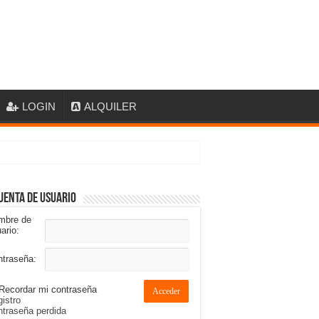
LOGIN
ALQUILER
uenta de usuario
mbre de
ario:
ntraseña:
Recordar mi contraseña
Acceder
istro
traseña perdida