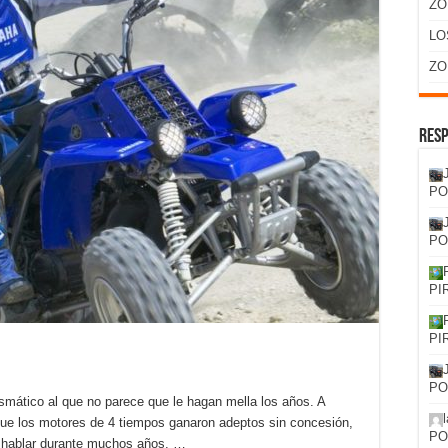
ZO
LO
ZO
Resp
PO
PO
PI
PI
PO
smático al que no parece que le hagan mella los años. A
que los motores de 4 tiempos ganaron adeptos sin concesión,
PO
 hablar durante muchos años. …