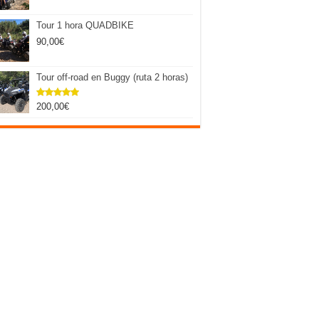
Tour 1 hora QUADBIKE
90,00
€
Tour off-road en Buggy (ruta 2 horas)
200,00
€
Valorado
con
5.00
de 5