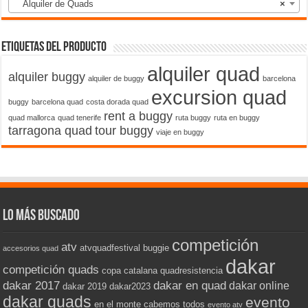
Alquiler de Quads
×
Etiquetas del producto
alquiler quad
alquiler buggy
alquiler de buggy
barcelona
excursion quad
buggy
barcelona quad
costa dorada quad
rent a buggy
quad mallorca
quad tenerife
ruta buggy
ruta en buggy
tarragona quad
tour buggy
viaje en buggy
Lo más buscado
competición
atv
atvquadfestival
buggie
accesorios quad
dakar
competición quads
copa catalana quadresistencia
dakar 2017
dakar en quad
dakar online
dakar 2019
dakar2023
dakar quads
evento
en el monte cabemos todos
evento atv