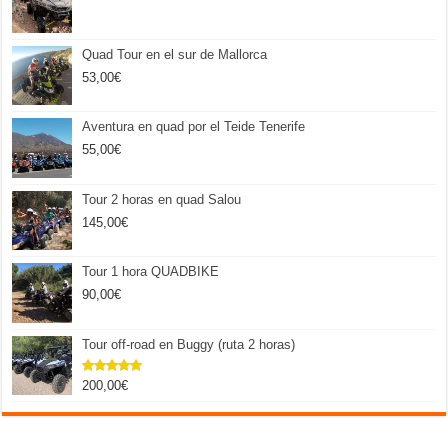
Quad Tour en el sur de Mallorca
53,00
€
Aventura en quad por el Teide Tenerife
55,00
€
Tour 2 horas en quad Salou
145,00
€
Tour 1 hora QUADBIKE
90,00
€
Tour off-road en Buggy (ruta 2 horas)
200,00
€
Valorado
con
5.00
de 5