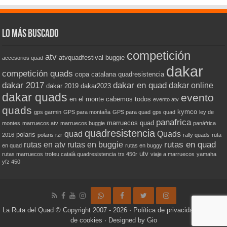
Lo más buscado
competición
atv
atvquadfestival
buggie
accesorios quad
dakar
competición quads
copa catalana quadresistencia
dakar 2017
dakar en quad
dakar online
dakar 2019
dakar2023
dakar quads
evento
en el monte cabemos todos
evento atv
quads
kymco
gps garmin
GPS para montaña
GPS para quad
gps quad
ley de
panafrica
marruecos quad
montes
marruecos atv
marruecos buggie
panáfrica
quadresistencia
quad
Quads
polaris
2016
polaris rzr
rally quads
ruta
rutas en quad
rutas en atv
rutas en buggie
en quad
rutas en buggy
utv
rutas marruecos
trofeu català quadresistencia
trx 450r
viaje a marruecos
yamaha
yfz 450
La Ruta del Quad
© Copyright 2007 - 2026 ·
Política de privacidad
·
Política
de cookies
· Designed by
Gio