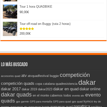
Tour 1 hora QUADBIKE
90,00
€
Tour off-road en Buggy (ruta 2 horas)
200,00
€
Valorado
con
5.00
de 5
Lo más buscado
competición
atv
atvquadfestival
buggie
accesorios quad
dakar
competición quads
copa catalana quadresistencia
dakar 2017
dakar en quad
dakar online
dakar 2019
dakar2023
dakar quads
evento
en el monte cabemos todos
evento atv
quads
kymco
gps garmin
GPS para montaña
GPS para quad
gps quad
ley de
panafrica
marruecos quad
montes
marruecos atv
marruecos buggie
panáfrica