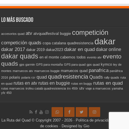
Lo más buscado
competición
atv
atvquadfestival
buggie
accesorios quad
dakar
competición quads
copa catalana quadresistencia
dakar 2017
dakar en quad
dakar online
dakar 2019
dakar2023
dakar quads
evento
en el monte cabemos todos
evento atv
quads
kymco
gps garmin
GPS para montaña
GPS para quad
gps quad
ley de
panafrica
marruecos quad
montes
marruecos atv
marruecos buggie
panáfrica
quadresistencia
quad
Quads
polaris
2016
polaris rzr
rally quads
ruta
rutas en quad
rutas en atv
rutas en buggie
en quad
rutas en buggy
utv
rutas marruecos
trofeu català quadresistencia
trx 450r
viaje a marruecos
yamaha
yfz 450
La Ruta del Quad
© Copyright 2007 - 2026 ·
Política de privacidad
·
Política
de cookies
· Designed by
Gio