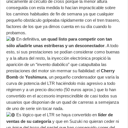
únicamente al circuito de cross porque la menor altura
conseguida con esta medida lo hacían impracticable sobre
los caminos habituales de fin de semana ya que cualquier
pequeño obstáculo golpeaba rápidamente con el tren trasero,
factores de los que ya dimos cuenta en su día cuando lo
probamos.
En definitiva,
un quad listo para competir con tan
sólo añadirle unas estriberas y un desconectador
. A todo
esto, si sus prestaciones se podían considerar como buenas
y a la altura del resto, la inyección electrónica propició la
aparición de un “invento diabólico” que catapultaba las
prestaciones del motor sin mermar su fiabilidad: el
Cherry
Bomb
de
Yoshimura
, un pequeño condensador que varía la
curva de potencia del LTR haciéndolo más agresivo a todo
régimen y a un precio discreto (50 euros aprox.) que lo han
convertido en el accesorio imprescindible de casi todos sus
usuarios que disponían de un quad de carreras a semejanza
de uno de serie sin tocar nada.
Es lógico que el LTR se haya convertido en
líder de
ventas de su categoría
y que en Suzuki no quieran ceder ni
un ápice del trozo del pastel que han conseguido coger del