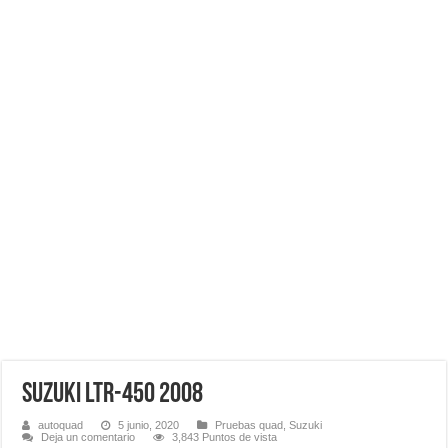
SUZUKI LTR-450 2008
autoquad
5 junio, 2020
Pruebas quad
,
Suzuki
Deja un comentario
3,843 Puntos de vista