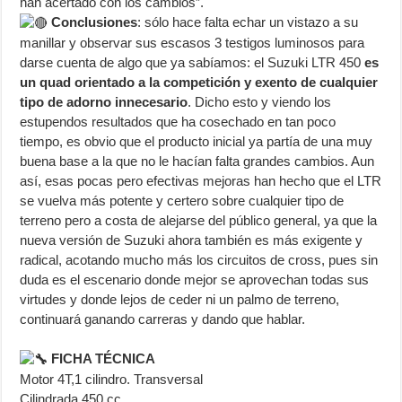
han acertado con los cambios”.
Conclusiones
: sólo hace falta echar un vistazo a su
manillar y observar sus escasos 3 testigos luminosos para
darse cuenta de algo que ya sabíamos: el Suzuki LTR 450
es
un quad orientado a la competición y exento de cualquier
tipo de adorno innecesario
. Dicho esto y viendo los
estupendos resultados que ha cosechado en tan poco
tiempo, es obvio que el producto inicial ya partía de una muy
buena base a la que no le hacían falta grandes cambios. Aun
así, esas pocas pero efectivas mejoras han hecho que el LTR
se vuelva más potente y certero sobre cualquier tipo de
terreno pero a costa de alejarse del público general, ya que la
nueva versión de Suzuki ahora también es más exigente y
radical, acotando mucho más los circuitos de cross, pues sin
duda es el escenario donde mejor se aprovechan todas sus
virtudes y donde lejos de ceder ni un palmo de terreno,
continuará ganando carreras y dando que hablar.
FICHA TÉCNICA
Motor 4T,1 cilindro. Transversal
Cilindrada 450 cc.