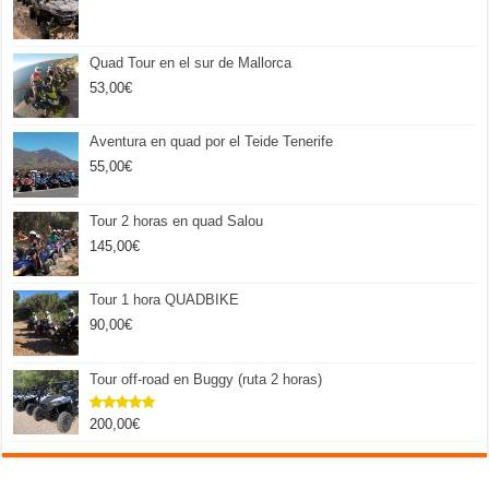
Quad Tour en el sur de Mallorca
53,00
€
Aventura en quad por el Teide Tenerife
55,00
€
Tour 2 horas en quad Salou
145,00
€
Tour 1 hora QUADBIKE
90,00
€
Tour off-road en Buggy (ruta 2 horas)
200,00
€
Valorado
con
5.00
de 5