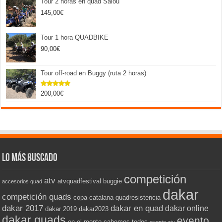
Tour 2 horas en quad Salou
145,00
€
Tour 1 hora QUADBIKE
90,00
€
Tour off-road en Buggy (ruta 2 horas)
200,00
€
Valorado
con
5.00
de 5
Lo más buscado
competición
atv
atvquadfestival
buggie
accesorios quad
dakar
competición quads
copa catalana quadresistencia
dakar 2017
dakar en quad
dakar online
dakar 2019
dakar2023
dakar quads
evento
en el monte cabemos todos
evento atv