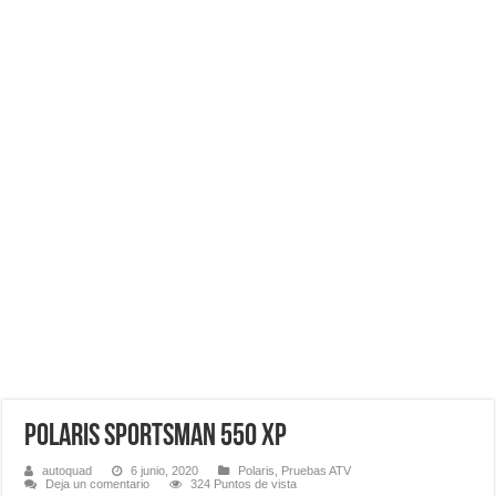
POLARIS SPORTSMAN 550 XP
autoquad
6 junio, 2020
Polaris
,
Pruebas ATV
Deja un comentario
324 Puntos de vista