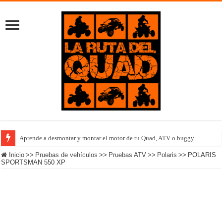
Aprende a desmontar y montar el motor de tu Quad, ATV o buggy
Equipo femenino Polaris completa el Outlanding 2022 en Islandia
Inicio
>>
Pruebas de vehículos
>>
Pruebas ATV
>>
Polaris
>>
POLARIS
SPORTSMAN 550 XP