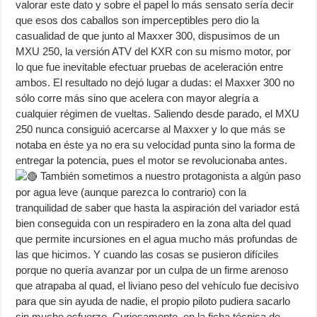
valorar este dato y sobre el papel lo más sensato sería decir
que esos dos caballos son imperceptibles pero dio la
casualidad de que junto al Maxxer 300, dispusimos de un
MXU 250, la versión ATV del KXR con su mismo motor, por
lo que fue inevitable efectuar pruebas de aceleración entre
ambos. El resultado no dejó lugar a dudas: el Maxxer 300 no
sólo corre más sino que acelera con mayor alegría a
cualquier régimen de vueltas. Saliendo desde parado, el MXU
250 nunca consiguió acercarse al Maxxer y lo que más se
notaba en éste ya no era su velocidad punta sino la forma de
entregar la potencia, pues el motor se revolucionaba antes.
También sometimos a nuestro protagonista a algún paso
por agua leve (aunque parezca lo contrario) con la
tranquilidad de saber que hasta la aspiración del variador está
bien conseguida con un respiradero en la zona alta del quad
que permite incursiones en el agua mucho más profundas de
las que hicimos. Y cuando las cosas se pusieron difíciles
porque no quería avanzar por un culpa de un firme arenoso
que atrapaba al quad, el liviano peso del vehículo fue decisivo
para que sin ayuda de nadie, el propio piloto pudiera sacarlo
sin mucho esfuerzo. Curiosamente, en la ficha técnica de