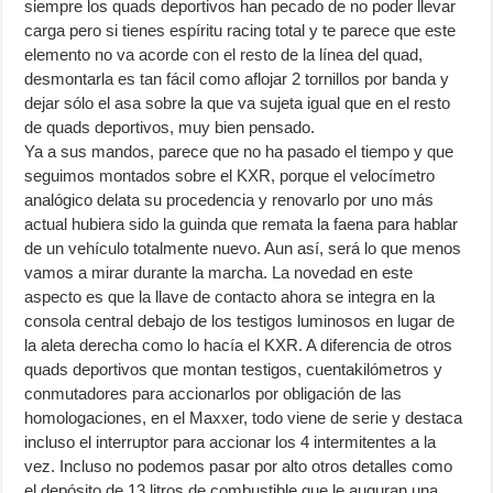
siempre los quads deportivos han pecado de no poder llevar
carga pero si tienes espíritu racing total y te parece que este
elemento no va acorde con el resto de la línea del quad,
desmontarla es tan fácil como aflojar 2 tornillos por banda y
dejar sólo el asa sobre la que va sujeta igual que en el resto
de quads deportivos, muy bien pensado.
Ya a sus mandos, parece que no ha pasado el tiempo y que
seguimos montados sobre el KXR, porque el velocímetro
analógico delata su procedencia y renovarlo por uno más
actual hubiera sido la guinda que remata la faena para hablar
de un vehículo totalmente nuevo. Aun así, será lo que menos
vamos a mirar durante la marcha. La novedad en este
aspecto es que la llave de contacto ahora se integra en la
consola central debajo de los testigos luminosos en lugar de
la aleta derecha como lo hacía el KXR. A diferencia de otros
quads deportivos que montan testigos, cuentakilómetros y
conmutadores para accionarlos por obligación de las
homologaciones, en el Maxxer, todo viene de serie y destaca
incluso el interruptor para accionar los 4 intermitentes a la
vez. Incluso no podemos pasar por alto otros detalles como
el depósito de 13 litros de combustible que le auguran una