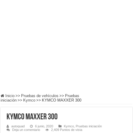
Inicio
>>
Pruebas de vehículos
>>
Pruebas
iniciación
>>
Kymco
>>
KYMCO MAXXER 300
KYMCO MAXXER 300
autoquad
6 junio, 2020
Kymco
,
Pruebas iniciación
Deja un comentario
2,409 Puntos de vista