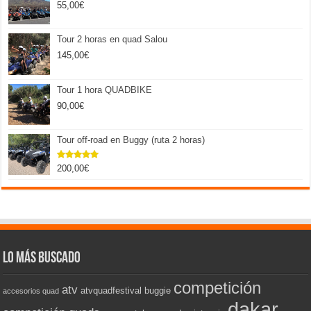
55,00
€
Tour 2 horas en quad Salou
145,00
€
Tour 1 hora QUADBIKE
90,00
€
Tour off-road en Buggy (ruta 2 horas)
200,00
€
Valorado
con
5.00
de 5
Lo más buscado
competición
atv
atvquadfestival
buggie
accesorios quad
dakar