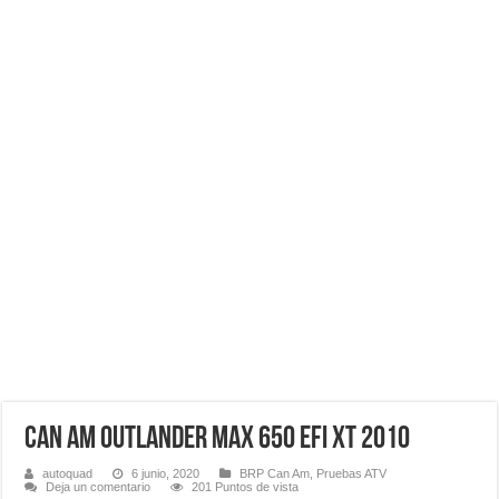
CAN AM OUTLANDER MAX 650 EFI XT 2010
autoquad
6 junio, 2020
BRP Can Am
,
Pruebas ATV
Deja un comentario
201 Puntos de vista