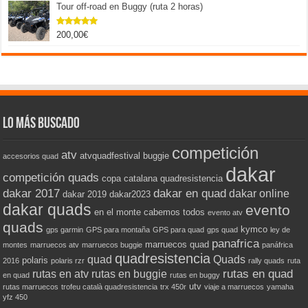
Tour off-road en Buggy (ruta 2 horas)
200,00
€
Valorado
con
5.00
de 5
Lo más buscado
competición
atv
atvquadfestival
buggie
accesorios quad
dakar
competición quads
copa catalana quadresistencia
dakar 2017
dakar en quad
dakar online
dakar 2019
dakar2023
dakar quads
evento
en el monte cabemos todos
evento atv
quads
kymco
gps garmin
GPS para montaña
GPS para quad
gps quad
ley de
panafrica
marruecos quad
montes
marruecos atv
marruecos buggie
panáfrica
quadresistencia
quad
Quads
polaris
2016
polaris rzr
rally quads
ruta
rutas en quad
rutas en atv
rutas en buggie
en quad
rutas en buggy
utv
rutas marruecos
trofeu català quadresistencia
trx 450r
viaje a marruecos
yamaha
yfz 450