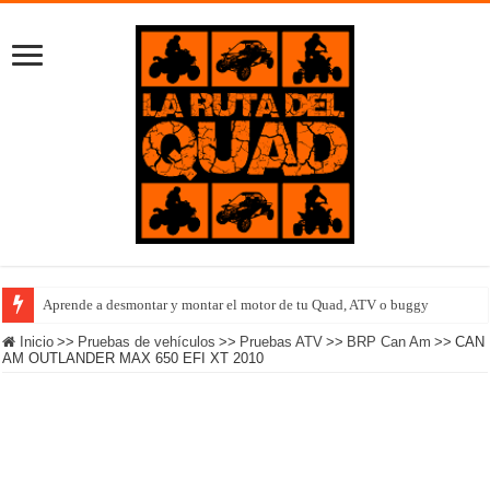
Aprende a desmontar y montar el motor de tu Quad, ATV o buggy
Inicio
>>
Pruebas de vehículos
>>
Pruebas ATV
>>
BRP Can Am
>>
CAN
AM OUTLANDER MAX 650 EFI XT 2010