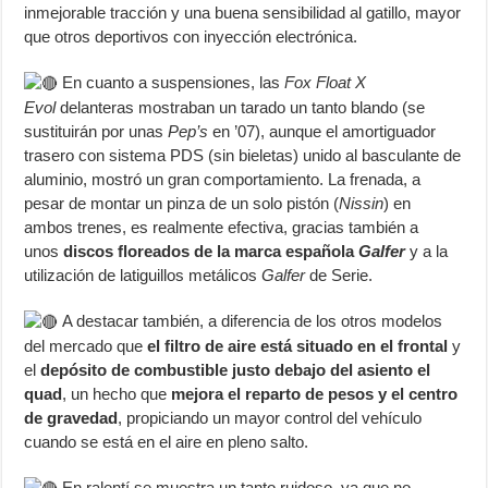
inmejorable tracción y una buena sensibilidad al gatillo, mayor
que otros deportivos con inyección electrónica.
En cuanto a suspensiones, las
Fox Float X
Evol
delanteras mostraban un tarado un tanto blando (se
sustituirán por unas
Pep’s
en ’07), aunque el amortiguador
trasero con sistema PDS (sin bieletas) unido al basculante de
aluminio, mostró un gran comportamiento. La frenada, a
pesar de montar un pinza de un solo pistón (
Nissin
) en
ambos trenes, es realmente efectiva, gracias también a
unos
discos floreados de la marca española
Galfer
y a la
utilización de latiguillos metálicos
Galfer
de Serie.
A destacar también, a diferencia de los otros modelos
del mercado que
el filtro de aire está situado en el frontal
y
el
depósito de combustible justo debajo del asiento el
quad
, un hecho que
mejora el reparto de pesos y el centro
de gravedad
, propiciando un mayor control del vehículo
cuando se está en el aire en pleno salto.
En ralentí se muestra un tanto ruidoso, ya que no