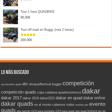
Tour 1 hora QUADBIKE
90,00
€
Tour off-road en Buggy (ruta 2 horas)
200,00
€
Valorado
con
5.00
de 5
Lo más buscado
competición
atv
atvquadfestival
buggie
accesorios quad
dakar
competición quads
copa catalana quadresistencia
dakar 2017
dakar en quad
dakar online
dakar 2019
dakar2023
dakar quads
evento
en el monte cabemos todos
evento atv
quads
kymco
gps garmin
GPS para montaña
GPS para quad
gps quad
ley de