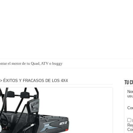
ntar el motor de tu Quad, ATV o buggy
completa el Outlanding 2022 en Islandia
>
ÉXITOS Y FRACASOS DE LOS 4X4
Tu c
No
usu
Co
Reg
Con