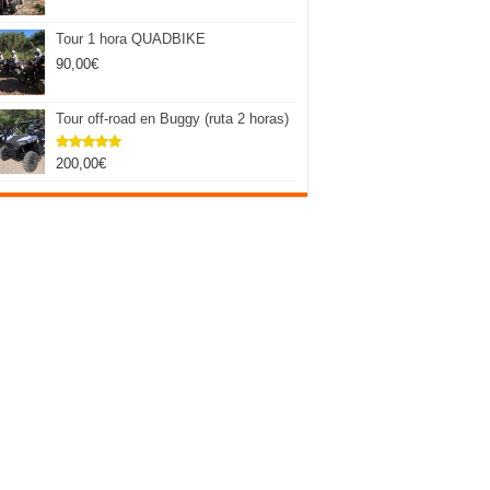
Tour 1 hora QUADBIKE
90,00
€
Tour off-road en Buggy (ruta 2 horas)
200,00
€
Valorado
con
5.00
de 5