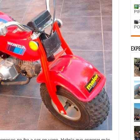
PI
PO
Expe
japoneses no iba a ser en vano. Habría que esperar más