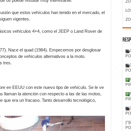
 que os puede resultar muy interesante.
ZO
LO
cusión que estos vehículos han tenido en el mercado, el
 siguen vigentes.
ZO
ásicos vehículos 4×4, como el JEEP o Land Rover de
Resp
1977). Nace el quad (1984). Empecemos por desglosar
nceptos de vehículos alternativos a la moto.
PO
s tres.
PO
PI
iebre en EEUU con este nuevo tipo de vehículo. Se le ve
s llaman la atención con respecto a las de las motos,
PI
 que era un fracaso. Tanto desarrollo tecnológico,
PO
PO