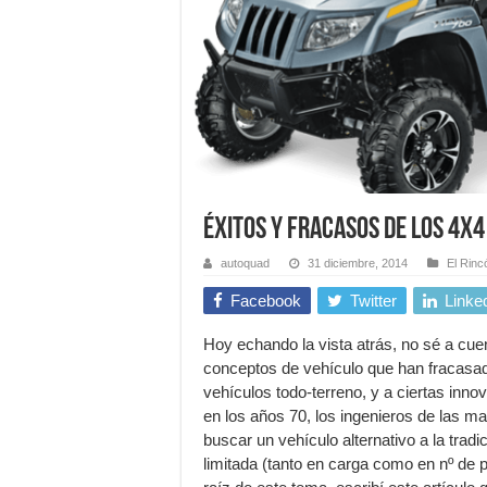
ÉXITOS Y FRACASOS DE LOS 4X4
autoquad
31 diciembre, 2014
El Rinc
Facebook
Twitter
Linke
Hoy echando la vista atrás, no sé a cu
conceptos de vehículo que han fracasado
vehículos todo-terreno, y a ciertas in
en los años 70, los ingenieros de las 
buscar un vehículo alternativo a la trad
limitada (tanto en carga como en nº de p