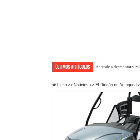
Últimos artículos
Aprende a desmontar y mo
Equipo femenino Polaris 
Inicio
>>
Noticias
>>
El Rincón de Autoquad
>