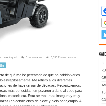
Cate
ón de Autoquad
6 comentarios
6,393 Puntos de vista
BI
dIn
RU
ento de qué me he percatado de que ha habido varios
GE
 estrepitosamente. Me refiero a los diferentes
novaciones de hace un par de décadas. Recapitulemos:
TA
marcas más conocidas, empezaron a darle al coco para
TE
icional motocicleta. Ésta se mostraba insegura y muy
CO
lazas) en condiciones de nieve y hielo por ejemplo. A