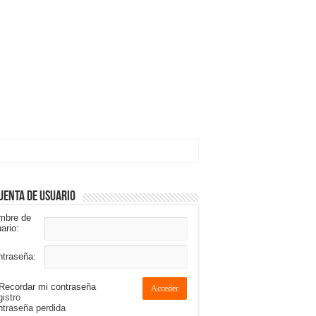
uenta de usuario
mbre de
ario:
ntraseña:
Recordar mi contraseña
Acceder
istro
traseña perdida