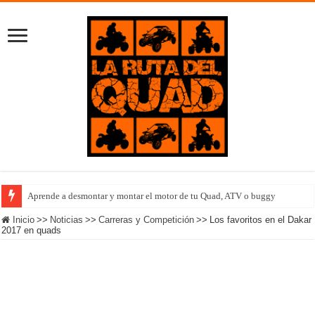
Aprende a desmontar y montar el motor de tu Quad, ATV o buggy
Equipo femenino Polaris completa el Outlanding 2022 en Islandia
Inicio
>>
Noticias
>>
Carreras y Competición
>>
Los favoritos en el Dakar
2017 en quads