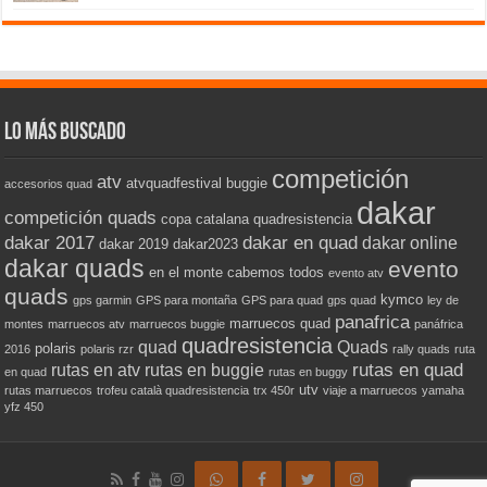
con
5.00
de 5
Lo más buscado
competición
atv
atvquadfestival
buggie
accesorios quad
dakar
competición quads
copa catalana quadresistencia
dakar 2017
dakar en quad
dakar online
dakar 2019
dakar2023
dakar quads
evento
en el monte cabemos todos
evento atv
quads
kymco
gps garmin
GPS para montaña
GPS para quad
gps quad
ley de
panafrica
marruecos quad
montes
marruecos atv
marruecos buggie
panáfrica
quadresistencia
quad
Quads
polaris
2016
polaris rzr
rally quads
ruta
rutas en quad
rutas en atv
rutas en buggie
en quad
rutas en buggy
utv
rutas marruecos
trofeu català quadresistencia
trx 450r
viaje a marruecos
yamaha
yfz 450