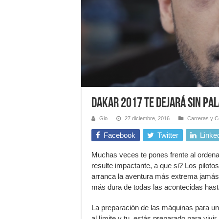
Dakar 2017 te dejará sin pa
Gio
27 diciembre, 2016
Carreras y C
Facebook
Twitter
Linke
Muchas veces te pones frente al ordena
resulte impactante, a que si? Los piloto
arranca la aventura más extrema jamás 
más dura de todas las acontecidas has
La preparación de las máquinas para una 
al límite y tu, estás preparado para vivir