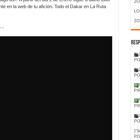
ZO
te en la web de tu afición. Todo el Dakar en La Ruta
LO
ZO
ta…
Resp
PO
PO
PI
PI
PO
PO