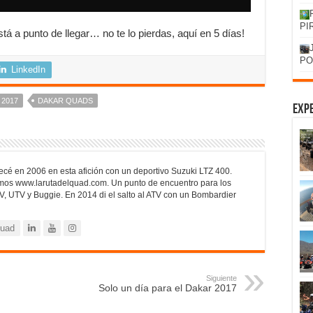
PI
á a punto de llegar… no te lo pierdas, aquí en 5 días!
PO
LinkedIn
 2017
DAKAR QUADS
Expe
cé en 2006 en esta afición con un deportivo Suzuki LTZ 400.
mos www.larutadelquad.com. Un punto de encuentro para los
V, UTV y Buggie. En 2014 di el salto al ATV con un Bombardier
quad
Siguiente
Solo un día para el Dakar 2017