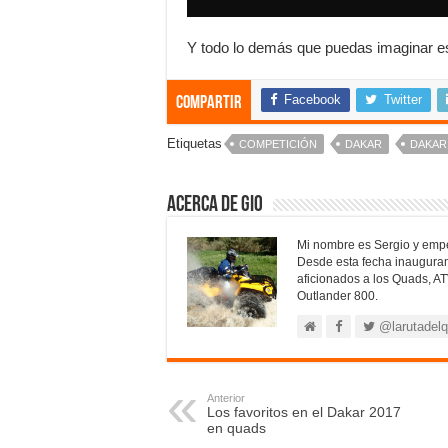
Y todo lo demás que puedas imaginar est
Facebook
Twitter
Compartir
Etiquetas
COMPETICIÓN
DAKAR
DAKAR
Acerca de Gio
Mi nombre es Sergio y empe
Desde esta fecha inaugura
aficionados a los Quads, AT
Outlander 800.
@larutadel
Anterior
Los favoritos en el Dakar 2017
en quads