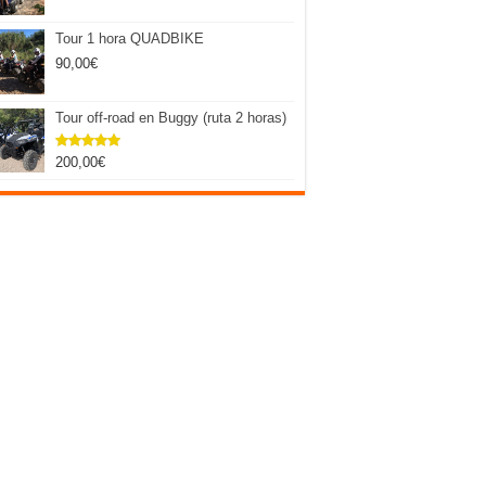
Tour 1 hora QUADBIKE
90,00
€
Tour off-road en Buggy (ruta 2 horas)
200,00
€
Valorado
con
5.00
de 5