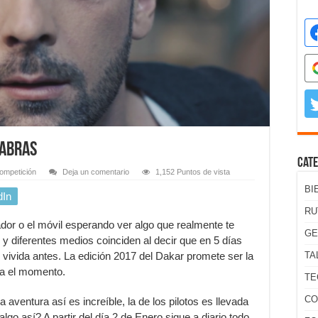
labras
Cate
ompetición
Deja un comentario
1,152 Puntos de vista
BI
dIn
RU
dor o el móvil esperando ver algo que realmente te
GE
s y diferentes medios coinciden al decir que en 5 días
vivida antes. La edición 2017 del Dakar promete ser la
TA
ta el momento.
TE
CO
aventura así es increíble, la de los pilotos es llevada
 algo así? A partir del día 2 de Enero sigue a diario todo