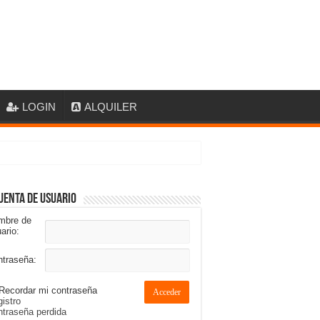
LOGIN
ALQUILER
uenta de usuario
mbre de
ario:
ntraseña:
Recordar mi contraseña
Acceder
istro
traseña perdida