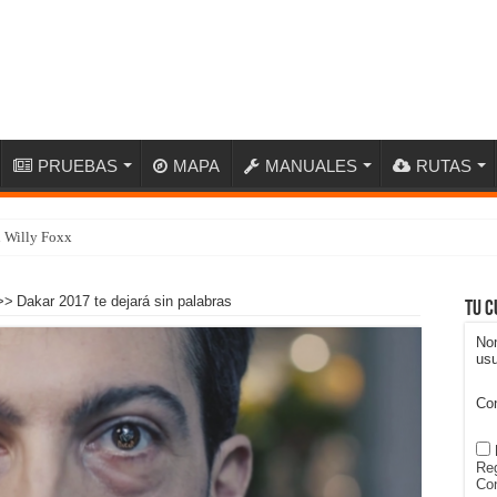
PRUEBAS
MAPA
MANUALES
RUTAS
n Willy Foxx
>>
Dakar 2017 te dejará sin palabras
Tu c
No
usu
Co
Reg
Con