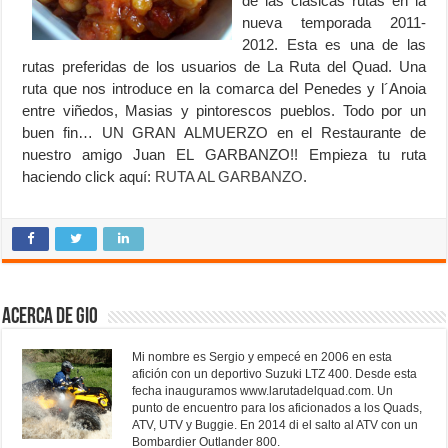
de las clasicas rutas en la
nueva temporada 2011-
2012. Esta es una de las
rutas preferidas de los usuarios de La Ruta del Quad. Una
ruta que nos introduce en la comarca del Penedes y l´Anoia
entre viñedos, Masias y pintorescos pueblos. Todo por un
buen fin… UN GRAN ALMUERZO en el Restaurante de
nuestro amigo Juan EL GARBANZO!! Empieza tu ruta
haciendo click aquí:
RUTA AL GARBANZO
.
Acerca de Gio
Mi nombre es Sergio y empecé en 2006 en esta
afición con un deportivo Suzuki LTZ 400. Desde esta
fecha inauguramos www.larutadelquad.com. Un
punto de encuentro para los aficionados a los Quads,
ATV, UTV y Buggie. En 2014 di el salto al ATV con un
Bombardier Outlander 800.