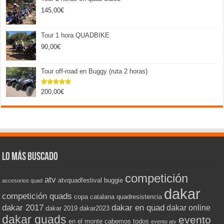
145,00
€
Tour 1 hora QUADBIKE
90,00
€
Tour off-road en Buggy (ruta 2 horas)
200,00
€
Valorado
con
5.00
de 5
Lo más buscado
competición
atv
atvquadfestival
buggie
accesorios quad
dakar
competición quads
copa catalana quadresistencia
dakar 2017
dakar en quad
dakar online
dakar 2019
dakar2023
dakar quads
evento
en el monte cabemos todos
evento atv