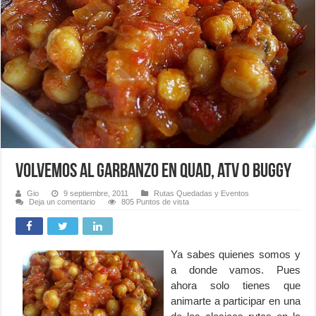
Volvemos al garbanzo en quad, atv o buggy
Gio
9 septiembre, 2011
Rutas Quedadas y Eventos
Deja un comentario
805 Puntos de vista
Ya sabes quienes somos y
a donde vamos. Pues
ahora solo tienes que
animarte a participar en una