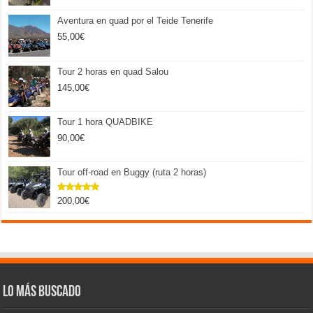
Aventura en quad por el Teide Tenerife
55,00
€
Tour 2 horas en quad Salou
145,00
€
Tour 1 hora QUADBIKE
90,00
€
Tour off-road en Buggy (ruta 2 horas)
200,00
€
Valorado
con
5.00
de 5
Lo más buscado