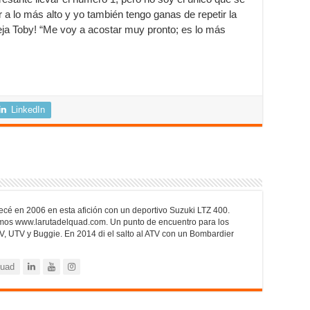
r a lo más alto y yo también tengo ganas de repetir la
eja Toby! “Me voy a acostar muy pronto; es lo más
LinkedIn
cé en 2006 en esta afición con un deportivo Suzuki LTZ 400.
mos www.larutadelquad.com. Un punto de encuentro para los
V, UTV y Buggie. En 2014 di el salto al ATV con un Bombardier
quad