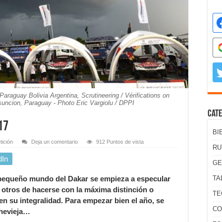
raguay Bolivia Argentina, Scrutineering / Vérifications on
uncion, Paraguay - Photo Eric Vargiolu / DPPI
Cate
17
BI
ición
Deja un comentario
912 Puntos de vista
RU
dIn
GE
l pequeño mundo del Dakar se empieza a especular
TA
 otros de hacerse con la máxima distinción o
TE
 en su integralidad. Para empezar bien el año, se
CO
hevieja…