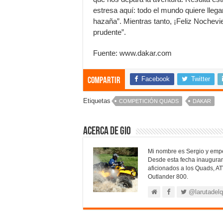
estresa aquí: todo el mundo quiere llega
hazaña”. Mientras tanto, ¡Feliz Nochevi
prudente”.
Fuente: www.dakar.com
Facebook
Twitter
Compartir
Etiquetas
COMPETICIÓN QUADS
DAKAR
Acerca de Gio
Mi nombre es Sergio y empe
Desde esta fecha inaugura
aficionados a los Quads, AT
Outlander 800.
@larutadel