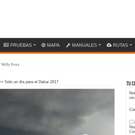
PRUEBAS
MAPA
MANUALES
RUTAS
n Willy Foxx
>>
Solo un día para el Dakar 2017
Tu c
No
usu
Co
Reg
Con