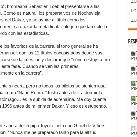
ZO
o”, bromeaba Sebastien Loeb al presentarse a las
LO
as. Como es natural, los preparativos de Nochevieja
s del Dakar, ya se aspire al título como los
ZO
ente a cruzar la meta final… alegría que tan solo la
rdo con las estadísticas.
Resp
 los favoritos de la carrera, el tono general se ha
rhansel, con los 12 títulos conquistados desde sus
PO
nciarse de la cuestión y declarar que “nunca estoy como
en esta fase. Cuando se ven las primeras
lmente en la carrera”.
PO
e sincera, pero no todos los pilotos se sienten igual,
PI
cia como “Nani” Roma: “Justo antes de ir a dormir la
estómago… es la subida de adrenalina. Me doy cuenta
PI
 1996 antes de mi primer Dakar. Y eso es estupendo.
PO
 ahora del equipo Toyota junto con Giniel de Villiers
ón: “Nunca me he preparado tanto para la altitud,
PO