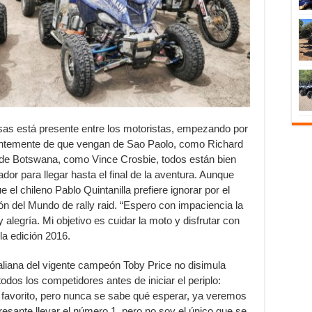
sas está presente entre los motoristas, empezando por
ientemente de que vengan de Sao Paolo, como Richard
 o de Botswana, como Vince Crosbie, todos están bien
dor para llegar hasta el final de la aventura. Aunque
que el chileno Pablo Quintanilla prefiere ignorar por el
del Mundo de rally raid. “Espero con impaciencia la
alegría. Mi objetivo es cuidar la moto y disfrutar con
 la edición 2016.
aliana del vigente campeón Toby Price no disimula
odos los competidores antes de iniciar el periplo:
avorito, pero nunca se sabe qué esperar, ya veremos
resante llevar el número 1, pero no soy el único que se