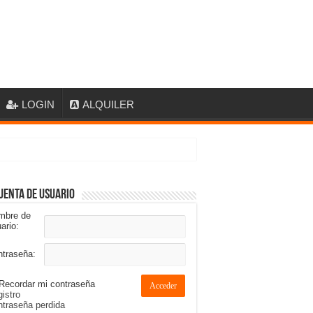
LOGIN
ALQUILER
uenta de usuario
mbre de
ario:
ntraseña:
Recordar mi contraseña
Acceder
istro
traseña perdida