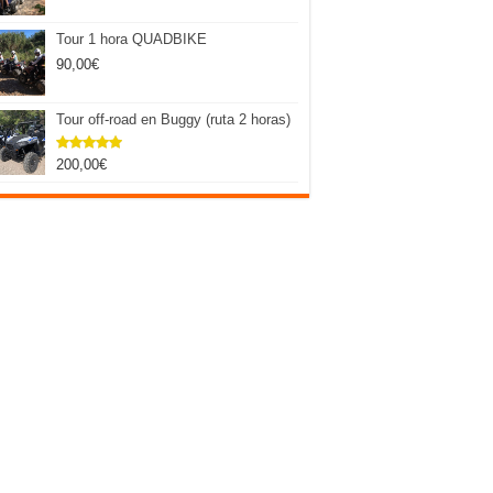
Tour 1 hora QUADBIKE
90,00
€
Tour off-road en Buggy (ruta 2 horas)
200,00
€
Valorado
con
5.00
de 5