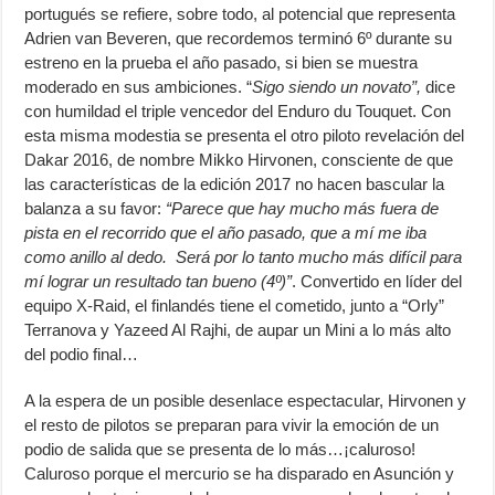
portugués se refiere, sobre todo, al potencial que representa
Adrien van Beveren, que recordemos terminó 6º durante su
estreno en la prueba el año pasado, si bien se muestra
moderado en sus ambiciones. “
Sigo siendo un novato”,
dice
con humildad el triple vencedor del Enduro du Touquet. Con
esta misma modestia se presenta el otro piloto revelación del
Dakar 2016, de nombre Mikko Hirvonen, consciente de que
las características de la edición 2017 no hacen bascular la
balanza a su favor:
“Parece que hay mucho más fuera de
pista en el recorrido que el año pasado, que a mí me iba
como anillo al dedo. Será por lo tanto mucho más difícil para
mí lograr un resultado tan bueno (4º)”
. Convertido en líder del
equipo X-Raid, el finlandés tiene el cometido, junto a “Orly”
Terranova y Yazeed Al Rajhi, de aupar un Mini a lo más alto
del podio final…
A la espera de un posible desenlace espectacular, Hirvonen y
el resto de pilotos se preparan para vivir la emoción de un
podio de salida que se presenta de lo más…¡caluroso!
Caluroso porque el mercurio se ha disparado en Asunción y