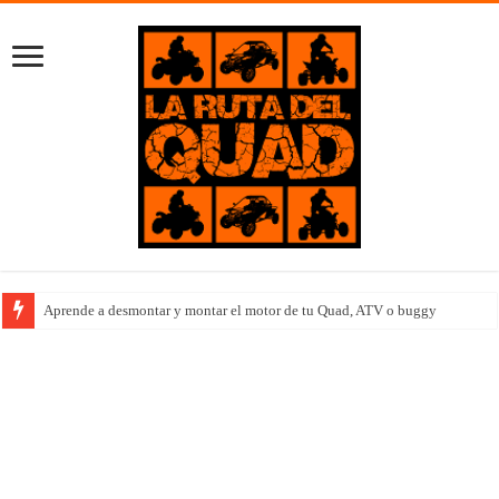
Aprende a desmontar y montar el motor de tu Quad, ATV o buggy