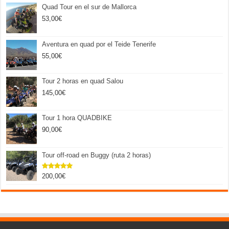
Quad Tour en el sur de Mallorca
53,00
€
Aventura en quad por el Teide Tenerife
55,00
€
Tour 2 horas en quad Salou
145,00
€
Tour 1 hora QUADBIKE
90,00
€
Tour off-road en Buggy (ruta 2 horas)
200,00
€
Valorado
con
5.00
de 5