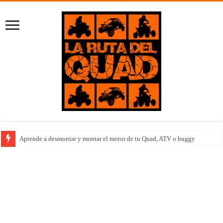
Equipo femenino Polaris completa el Outlanding 2022 en Islandia