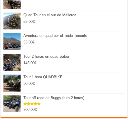
Quad Tour en el sur de Mallorca
53,00
€
Aventura en quad por el Teide Tenerife
55,00
€
Tour 2 horas en quad Salou
145,00
€
Tour 1 hora QUADBIKE
90,00
€
Tour off-road en Buggy (ruta 2 horas)
200,00
€
Valorado
con
5.00
de 5