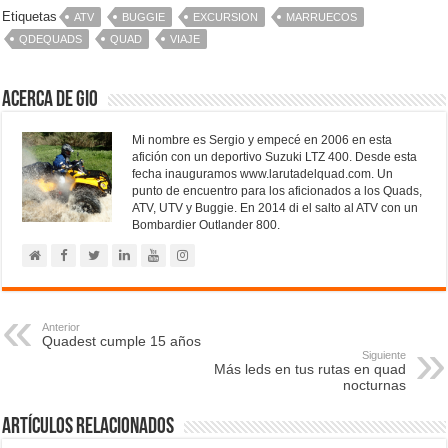
Etiquetas
ATV
BUGGIE
EXCURSION
MARRUECOS
QDEQUADS
QUAD
VIAJE
Acerca de Gio
Mi nombre es Sergio y empecé en 2006 en esta
afición con un deportivo Suzuki LTZ 400. Desde esta
fecha inauguramos www.larutadelquad.com. Un
punto de encuentro para los aficionados a los Quads,
ATV, UTV y Buggie. En 2014 di el salto al ATV con un
Bombardier Outlander 800.
Anterior
Quadest cumple 15 años
Siguiente
Más leds en tus rutas en quad
nocturnas
Artículos relacionados