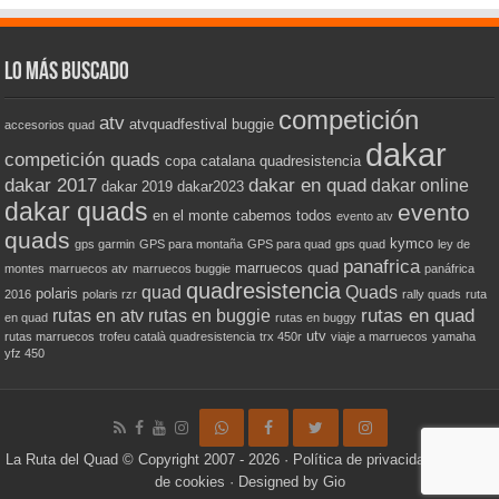
Lo más buscado
competición
atv
atvquadfestival
buggie
accesorios quad
dakar
competición quads
copa catalana quadresistencia
dakar 2017
dakar en quad
dakar online
dakar 2019
dakar2023
dakar quads
evento
en el monte cabemos todos
evento atv
quads
kymco
gps garmin
GPS para montaña
GPS para quad
gps quad
ley de
panafrica
marruecos quad
montes
marruecos atv
marruecos buggie
panáfrica
quadresistencia
quad
Quads
polaris
2016
polaris rzr
rally quads
ruta
rutas en quad
rutas en atv
rutas en buggie
en quad
rutas en buggy
utv
rutas marruecos
trofeu català quadresistencia
trx 450r
viaje a marruecos
yamaha
yfz 450
La Ruta del Quad
© Copyright 2007 - 2026 ·
Política de privacidad
·
Política
de cookies
· Designed by
Gio