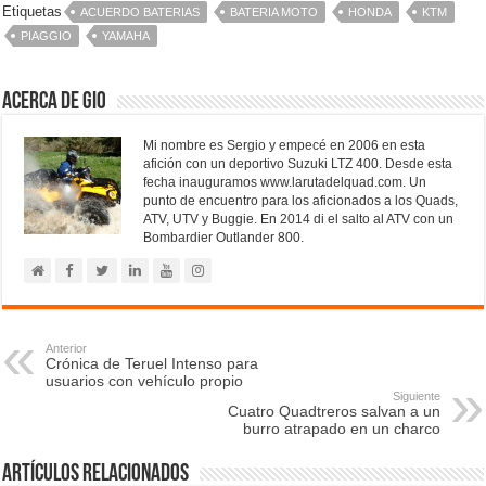
Etiquetas
ACUERDO BATERIAS
BATERIA MOTO
HONDA
KTM
PIAGGIO
YAMAHA
Acerca de Gio
Mi nombre es Sergio y empecé en 2006 en esta
afición con un deportivo Suzuki LTZ 400. Desde esta
fecha inauguramos www.larutadelquad.com. Un
punto de encuentro para los aficionados a los Quads,
ATV, UTV y Buggie. En 2014 di el salto al ATV con un
Bombardier Outlander 800.
Anterior
Crónica de Teruel Intenso para
usuarios con vehículo propio
Siguiente
Cuatro Quadtreros salvan a un
burro atrapado en un charco
Artículos relacionados