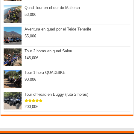
Quad Tour en el sur de Mallorca
53,00
€
Aventura en quad por el Teide Tenerife
55,00
€
Tour 2 horas en quad Salou
145,00
€
Tour 1 hora QUADBIKE
90,00
€
Tour off-road en Buggy (ruta 2 horas)
200,00
€
Valorado
con
5.00
de 5