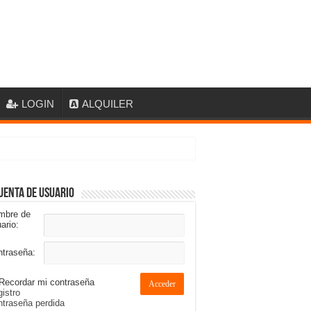
LOGIN
ALQUILER
uenta de usuario
mbre de
ario:
ntraseña:
Recordar mi contraseña
Acceder
istro
traseña perdida