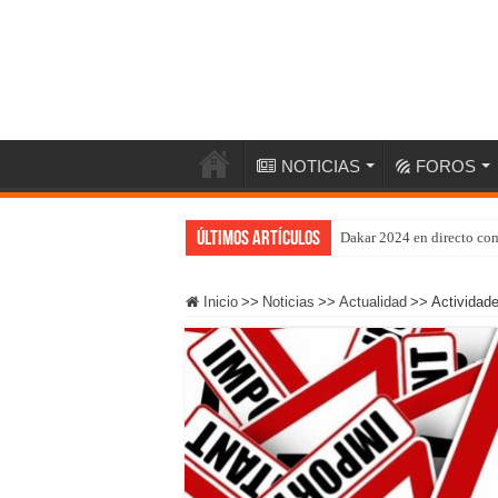
NOTICIAS
FOROS
Últimos artículos
Dakar 2024 en directo co
Inicio
>>
Noticias
>>
Actualidad
>>
Actividad