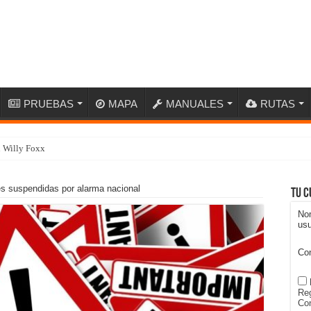
PRUEBAS
MAPA
MANUALES
RUTAS
n Willy Foxx
es suspendidas por alarma nacional
Tu c
No
usu
Co
Reg
Con