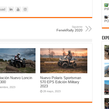
PI
quad
PO
Siguiente
FenekRally 2020
Expe
tación Nuevo Loncin
Nuevo Polaris Sportsman
 300
570 EPS Edición Military
2023
tiembre, 2023
28 mayo, 2023