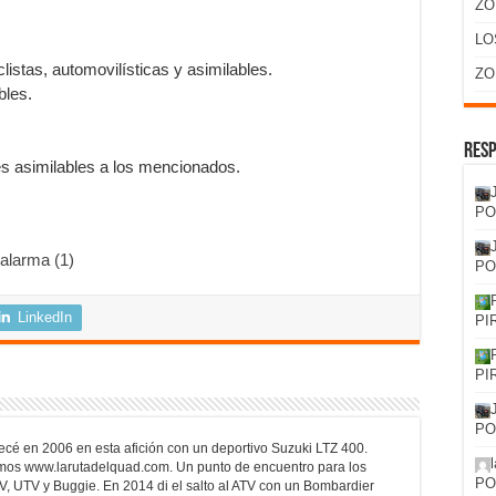
ZO
LO
listas, automovilísticas y asimilables.
ZO
bles.
Resp
des asimilables a los mencionados.
PO
alarma (1)
PO
LinkedIn
PI
PI
PO
cé en 2006 en esta afición con un deportivo Suzuki LTZ 400.
mos www.larutadelquad.com. Un punto de encuentro para los
PO
V, UTV y Buggie. En 2014 di el salto al ATV con un Bombardier