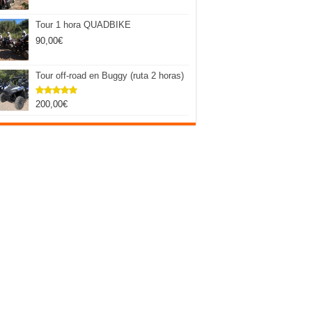
Tour 1 hora QUADBIKE
90,00
€
Tour off-road en Buggy (ruta 2 horas)
200,00
€
Valorado
con
5.00
de 5