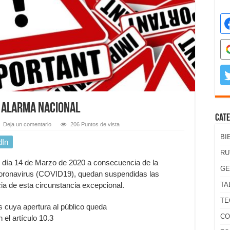
r alarma nacional
Cate
Deja un comentario
206 Puntos de vista
BI
dIn
RU
l día 14 de Marzo de 2020 a consecuencia de la
GE
coronavirus (COVID19), quedan suspendidas las
ncia de esta circunstancia excepcional.
TA
TE
s cuya apertura al público queda
CO
 el artículo 10.3