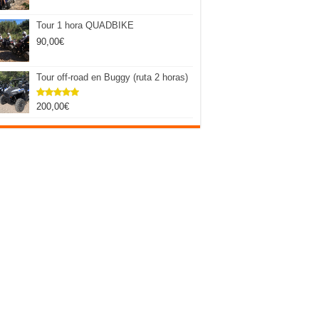
Tour 1 hora QUADBIKE
90,00
€
Tour off-road en Buggy (ruta 2 horas)
200,00
€
Valorado
con
5.00
de 5