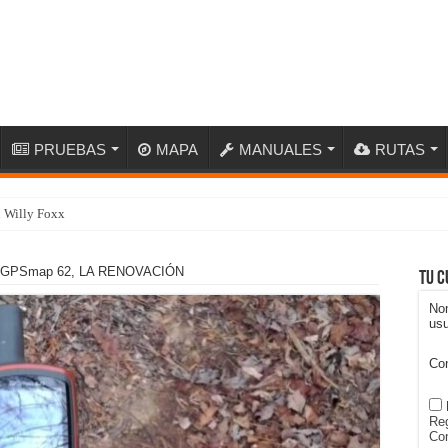
PRUEBAS
MAPA
MANUALES
RUTAS
n Willy Foxx
GPSmap 62, LA RENOVACIÓN
Tu c
No
usu
Co
Reg
Con