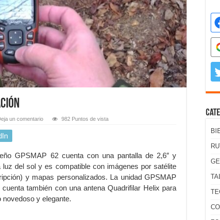
ACIÓN
Cate
eja un comentario
982 Puntos de vista
BI
dIn
RU
eño GPSMAP 62 cuenta con una pantalla de 2,6″ y
GE
 luz del sol y es compatible con imágenes por satélite
ripción) y mapas personalizados. La unidad GPSMAP
TA
 cuenta también con una antena Quadrifilar Helix para
TE
o novedoso y elegante.
CO