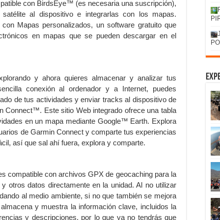
tible con BirdsEye™ (es necesaria una suscripción),
atélite al dispositivo e integrarlas con los mapas.
PI
 con Mapas personalizados, un software gratuito que
ectrónicos en mapas que se pueden descargar en el
PO
Expe
plorando y ahora quieres almacenar y analizar tus
encilla conexión al ordenador y a Internet, puedes
lado de tus actividades y enviar tracks al dispositivo de
in Connect™. Este sitio Web integrado ofrece una tabla
ctividades en un mapa mediante Google™ Earth. Explora
suarios de Garmin Connect y comparte tus experiencias
cil, así que sal ahí fuera, explora y comparte.
 compatible con archivos GPX de geocaching para la
 otros datos directamente en la unidad. Al no utilizar
udando al medio ambiente, si no que también se mejora
lmacena y muestra la información clave, incluidos la
ugerencias y descripciones, por lo que ya no tendrás que