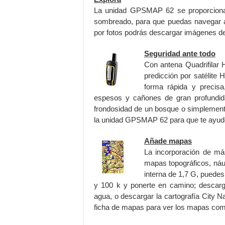
La unidad GPSMAP 62 se proporciona
sombreado, para que puedas navegar a 
por fotos podrás descargar imágenes d
Seguridad ante todo
Con antena Quadrifilar 
predicción por satélite
forma rápida y precis
espesos y cañones de gran profundidad
frondosidad de un bosque o simplemente
la unidad GPSMAP 62 para que te ayude
Añade mapas
La incorporación de má
mapas topográficos, náu
interna de 1,7 G, puede
y 100 k y ponerte en camino; descarg
agua, o descargar la cartografía City N
ficha de mapas para ver los mapas comp