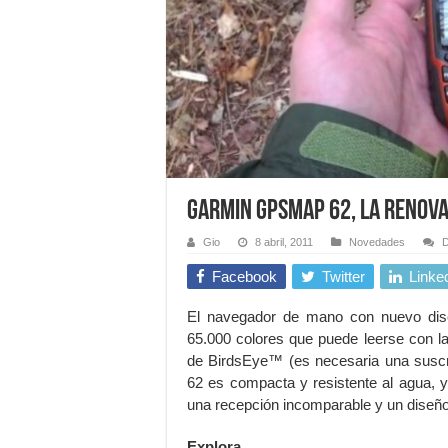
GARMIN GPSmap 62, LA RENOV
Gio
8 abril, 2011
Novedades
D
Facebook
Twitter
Linke
El navegador de mano con nuevo dis
65.000 colores que puede leerse con la
de BirdsEye™ (es necesaria una susc
62 es compacta y resistente al agua, y
una recepción incomparable y un diseñ
Explora