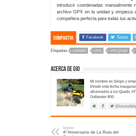
introducir coordenadas manualmente n
archivo GPX en la unidad y empieza a 
compañera perfecta para todas tus activi
Facebook
Twitter
Compartir
Etiquetas
GARMIN
GPS
GPS QUAD
Acerca de Gio
Mi nombre es Sergio y empe
Desde esta fecha inaugura
aficionados a los Quads, AT
Outlander 800.
@larutadel
Anterior
4º Aniversario de La Ruta del