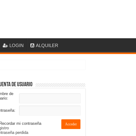
LOGIN
ALQUILER
uenta de usuario
mbre de
ario:
ntraseña:
Recordar mi contraseña
Acceder
istro
traseña perdida