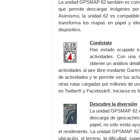
La unidad GPSMAP 62 también es compa
que permite descargar imágenes por s
Asimismo, la unidad 62 es compatible
transforma los mapas en papel y el
dispositivo.
Conéctate
Has estado ocupado ex
actividades. Con una s
obtener un análisis detal
actividades al aire libre mediante Garm
de actividades y te permite ver tus a
otras rutas cargadas por millones de u
en Twitter® y Facebook®. Iniciarse es fá
Descubre la diversión
La unidad GPSMAP 62 es
descarga de geocachés y
papel, no sólo estás ay
el rendimiento. La unidad GPSMAP 62 a
ubicación, el terreno, la dificultad, s