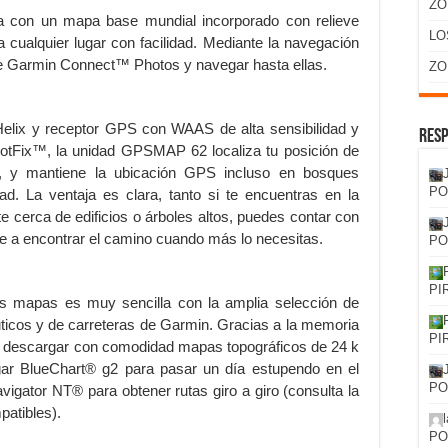
ZO
 con un mapa base mundial incorporado con relieve
LO
cualquier lugar con facilidad. Mediante la navegación
e Garmin Connect™ Photos y navegar hasta ellas.
ZO
Helix y receptor GPS con WAAS de alta sensibilidad y
Resp
 HotFix™, la unidad GPSMAP 62 localiza tu posición de
a, y mantiene la ubicación GPS incluso en bosques
PO
. La ventaja es clara, tanto si te encuentras en la
 cerca de edificios o árboles altos, puedes contar con
 a encontrar el camino cuando más lo necesitas.
PO
PI
s mapas es muy sencilla con la amplia selección de
ticos y de carreteras de Garmin. Gracias a la memoria
PI
s descargar con comodidad mapas topográficos de 24 k
ar BlueChart® g2 para pasar un día estupendo en el
PO
avigator NT® para obtener rutas giro a giro (consulta la
atibles).
PO