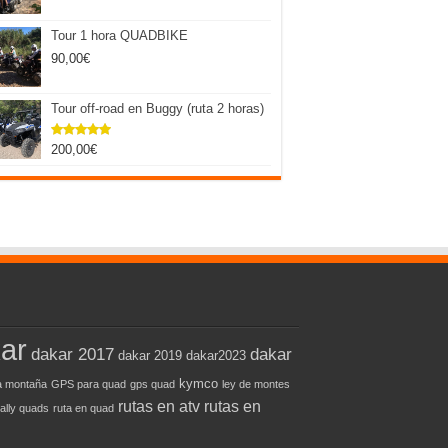
Tour 1 hora QUADBIKE
90,00
€
Tour off-road en Buggy (ruta 2 horas)
200,00
€
Valorado
con
5.00
de 5
ar
dakar 2017
dakar
dakar 2019
dakar2023
kymco
 montaña
GPS para quad
gps quad
ley de montes
rutas en atv
rutas en
rally quads
ruta en quad