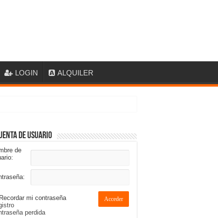
LOGIN
ALQUILER
uenta de usuario
mbre de
ario:
ntraseña:
Recordar mi contraseña
Acceder
istro
traseña perdida