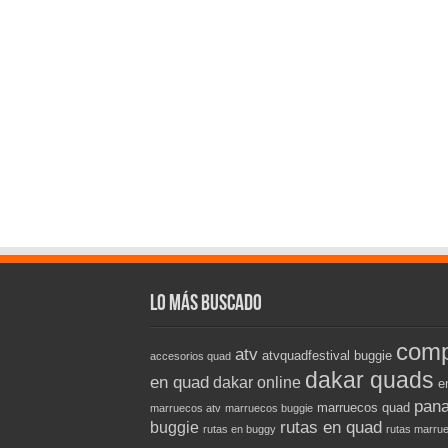
Lo más buscado
comp
atv
atvquadfestival
buggie
accesorios quad
dakar quads
en quad
dakar online
e
pana
marruecos quad
marruecos atv
marruecos buggie
rutas en quad
buggie
rutas en buggy
rutas marru