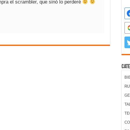
pra el scrambler, que sinó lo perderé
Cate
BI
RU
GE
TA
TE
CO