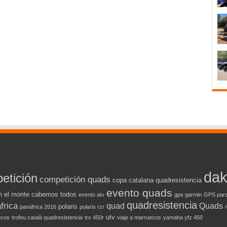
dak
etición
competición quads
copa catalana quadresistencia
evento quads
n el monte cabemos todos
evento atv
gps garmin
GPS para
quadresistencia
frica
quad
Quads
polaris
panáfrica 2016
polaris rzr
utv
ecos
trofeu català quadresistencia
trx 450r
viaje a marruecos
yamaha yfz 450