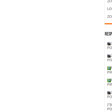
ZO
LO
ZO
Resp
PO
PO
PI
PI
PO
PO