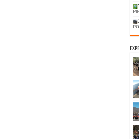
PI
PO
Expe