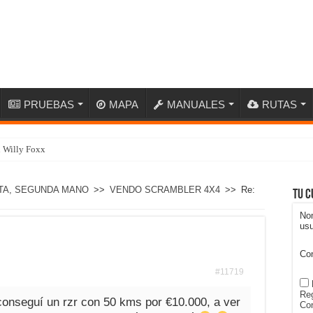
PRUEBAS
MAPA
MANUALES
RUTAS
n Willy Foxx
TA, SEGUNDA MANO
>>
VENDO SCRAMBLER 4X4
>>
Re:
Tu c
No
usu
Co
#11719
Reg
conseguí un rzr con 50 kms por €10.000, a ver
Con