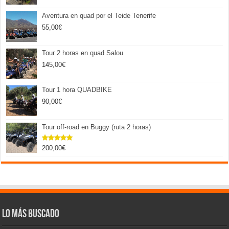
Aventura en quad por el Teide Tenerife
55,00
€
Tour 2 horas en quad Salou
145,00
€
Tour 1 hora QUADBIKE
90,00
€
Tour off-road en Buggy (ruta 2 horas)
200,00
€
Valorado
con
5.00
de 5
Lo más buscado