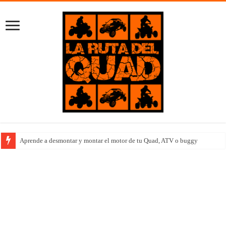
Aprende a desmontar y montar el motor de tu Quad, ATV o buggy