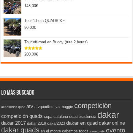
145,00
€
Tour 1 hora QUADBIKE
90,00
€
Tour off-road en Buggy (ruta 2 horas)
200,00
€
Valorado
con
5.00
de 5
Lo más buscado
competición
atv
atvquadfestival
buggie
accesorios quad
dakar
competición quads
copa catalana quadresistencia
dakar 2017
dakar en quad
dakar online
dakar 2019
dakar2023
dakar quads
evento
en el monte cabemos todos
evento atv