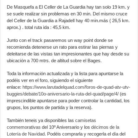
De Masquefa a El Celler de La Guardia hay tan solo 19 km. y
se suele realizar sin problemas en 30 min. Del mismo cruce
del Celler de la Guardia a Rajadell hay 40 min.más ( 26,5 km.
aprox.) . total ruta ida : 45,5 km.
Junto con el track pasaremos un way point donde se
recomienda detenerse un rato para estirar las piernas y
deleitarse de las vistas tan impresionantes que hay desde su
ubicación a 700 mtrs. de altitud sobre el Bages.
Toda la información actualizada y la lista para apuntarse la
podéis ver en el foro, siguiendo el siguiente
enlace:
https://www.larutadelquad.com/foros-de-quad-atv-utv-
buggies/debate/10o-aniversario-la-ruta-del-quad/page/4/
(es
imprescindible apuntarse para poder controlar la cantidad, los
grupos, los puntos de partida y la reserva).
También teneis ya disponibles las
camisetas
conmemorativas
del 10º Aniversario y los
décimos de la
Lotería de Navidad
. Podéis comprarla y recogerla el día del