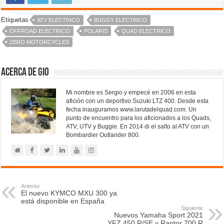
Etiquetas
ATV ELECTRICO
BUGGY ELECTRICO
OFFROAD ELECTRICO
POLARIS
QUAD ELECTRICO
ZERO MOTORCYCLES
Acerca de Gio
Mi nombre es Sergio y empecé en 2006 en esta
afición con un deportivo Suzuki LTZ 400. Desde esta
fecha inauguramos www.larutadelquad.com. Un
punto de encuentro para los aficionados a los Quads,
ATV, UTV y Buggie. En 2014 di el salto al ATV con un
Bombardier Outlander 800.
Anterior
El nuevo KYMCO MXU 300 ya
está disponible en España
Siguiente
Nuevos Yamaha Sport 2021
YFZ 450 R/SE y Raptor 700 R