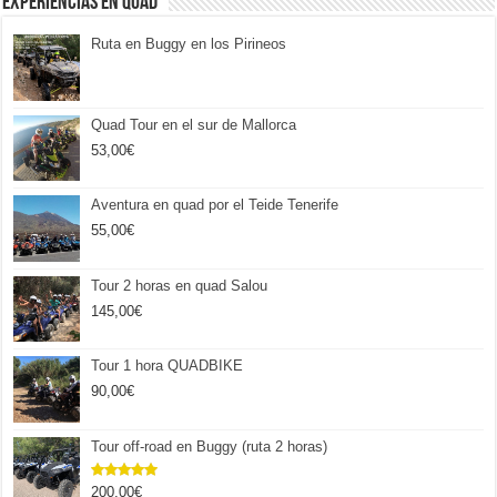
Experiencias en Quad
Ruta en Buggy en los Pirineos
Quad Tour en el sur de Mallorca
53,00
€
Aventura en quad por el Teide Tenerife
55,00
€
Tour 2 horas en quad Salou
145,00
€
Tour 1 hora QUADBIKE
90,00
€
Tour off-road en Buggy (ruta 2 horas)
200,00
€
Valorado