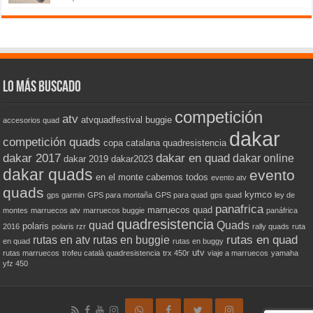
con
5.00
de 5
Lo más buscado
competición
atv
atvquadfestival
buggie
accesorios quad
dakar
competición quads
copa catalana quadresistencia
dakar 2017
dakar en quad
dakar online
dakar 2019
dakar2023
dakar quads
evento
en el monte cabemos todos
evento atv
quads
kymco
gps garmin
GPS para montaña
GPS para quad
gps quad
ley de
panafrica
marruecos quad
montes
marruecos atv
marruecos buggie
panáfrica
quadresistencia
quad
Quads
polaris
2016
polaris rzr
rally quads
ruta
rutas en quad
rutas en atv
rutas en buggie
en quad
rutas en buggy
utv
rutas marruecos
trofeu català quadresistencia
trx 450r
viaje a marruecos
yamaha
yfz 450