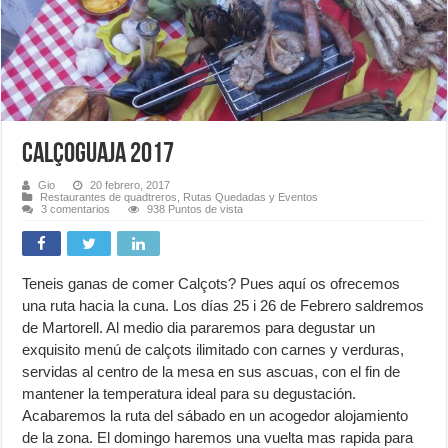
CalçoGuaja 2017
Gio
20 febrero, 2017
Restaurantes de quadtreros
,
Rutas Quedadas y Eventos
3 comentarios
938 Puntos de vista
Teneis ganas de comer Calçots? Pues aquí os ofrecemos
una ruta hacia la cuna. Los días 25 i 26 de Febrero saldremos
de Martorell. Al medio dia pararemos para degustar un
exquisito menú de calçots ilimitado con carnes y verduras,
servidas al centro de la mesa en sus ascuas, con el fin de
mantener la temperatura ideal para su degustación.
Acabaremos la ruta del sábado en un acogedor alojamiento
de la zona. El domingo haremos una vuelta mas rapida para