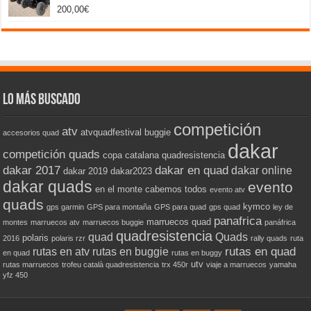
200,00
€
Valorado
con
5.00
de 5
Lo más buscado
competición
atv
atvquadfestival
buggie
accesorios quad
dakar
competición quads
copa catalana quadresistencia
dakar 2017
dakar en quad
dakar online
dakar 2019
dakar2023
dakar quads
evento
en el monte cabemos todos
evento atv
quads
kymco
gps garmin
GPS para montaña
GPS para quad
gps quad
ley de
panafrica
marruecos quad
montes
marruecos atv
marruecos buggie
panáfrica
quadresistencia
quad
Quads
polaris
2016
polaris rzr
rally quads
ruta
rutas en quad
rutas en atv
rutas en buggie
en quad
rutas en buggy
utv
rutas marruecos
trofeu català quadresistencia
trx 450r
viaje a marruecos
yamaha
yfz 450