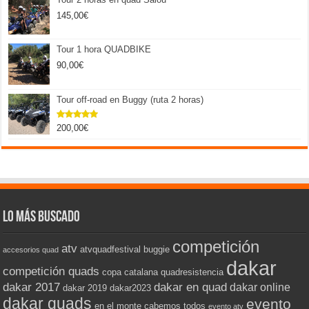
145,00
€
Tour 1 hora QUADBIKE
90,00
€
Tour off-road en Buggy (ruta 2 horas)
200,00
€
Valorado
con
5.00
de 5
Lo más buscado
competición
atv
atvquadfestival
buggie
accesorios quad
dakar
competición quads
copa catalana quadresistencia
dakar 2017
dakar en quad
dakar online
dakar 2019
dakar2023
dakar quads
evento
en el monte cabemos todos
evento atv