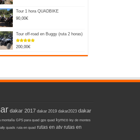
Tour 1 hora QUADBIKE
90,00
€
Tour off-road en Buggy (ruta 2 horas)
200,00
€
Valorado
con
5.00
de 5
ar
dakar 2017
dakar
dakar 2019
dakar2023
kymco
 montaña
GPS para quad
gps quad
ley de montes
rutas en atv
rutas en
rally quads
ruta en quad