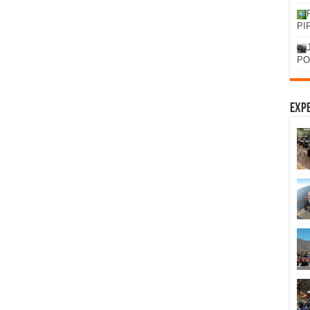
PI
PO
Expe