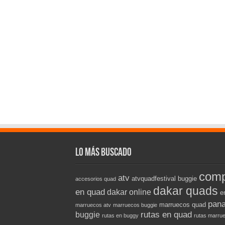
Lo más buscado
comp
atv
atvquadfestival
buggie
accesorios quad
dakar quads
en quad
dakar online
e
pana
marruecos quad
marruecos atv
marruecos buggie
rutas en quad
buggie
rutas en buggy
rutas marru