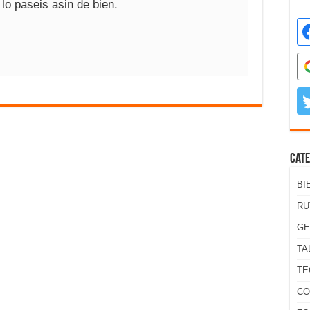
lo paseis asin de bien.
Cate
BI
RU
GE
TA
TE
CO