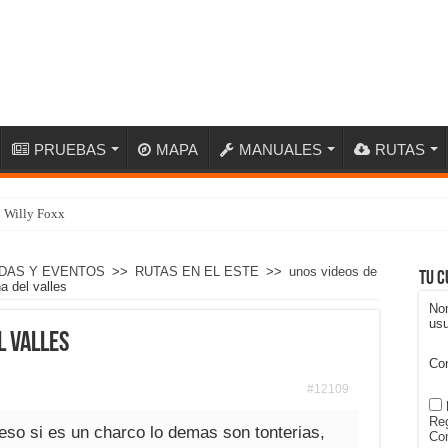
PRUEBAS
MAPA
MANUALES
RUTAS
n Willy Foxx
DAS Y EVENTOS
>>
RUTAS EN EL ESTE
>>
unos videos de
Tu c
a del valles
No
usu
l valles
Co
#12109
Reg
 eso si es un charco lo demas son tonterias,
Con