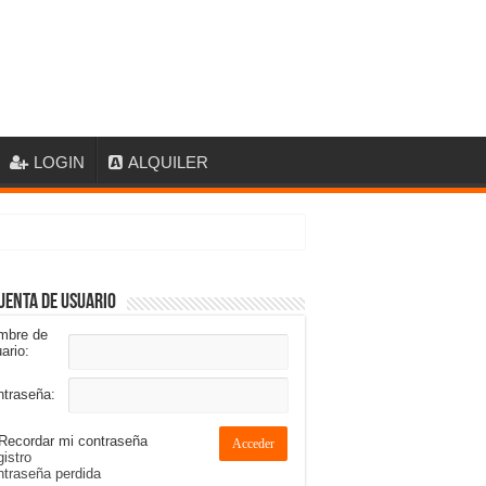
LOGIN
ALQUILER
uenta de usuario
mbre de
ario:
ntraseña:
Recordar mi contraseña
Acceder
istro
traseña perdida