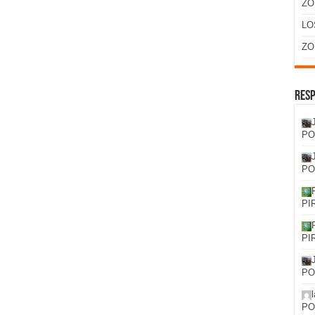
ZO
LO
ZO
Resp
PO
PO
PI
PI
PO
PO