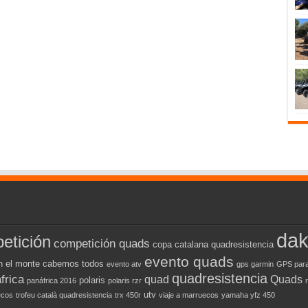
dak
etición
competición quads
copa catalana quadresistencia
evento quads
n el monte cabemos todos
evento atv
gps garmin
GPS para
quadresistencia
frica
quad
Quads
polaris
panáfrica 2016
polaris rzr
utv
ecos
trofeu català quadresistencia
trx 450r
viaje a marruecos
yamaha yfz 450