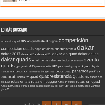
Valorado
con
5.00
de 5
Lo más buscado
competición
atv
atvquadfestival
buggie
accesorios quad
dakar
competición quads
copa catalana quadresistencia
dakar 2017
dakar en quad
dakar online
dakar 2019
dakar2023
dakar quads
evento
en el monte cabemos todos
evento atv
quads
kymco
gps garmin
GPS para montaña
GPS para quad
gps quad
ley de
panafrica
marruecos quad
montes
marruecos atv
marruecos buggie
panáfrica
quadresistencia
quad
Quads
polaris
2016
polaris rzr
rally quads
ruta
rutas en quad
rutas en atv
rutas en buggie
en quad
rutas en buggy
utv
rutas marruecos
trofeu català quadresistencia
trx 450r
viaje a marruecos
yamaha
yfz 450