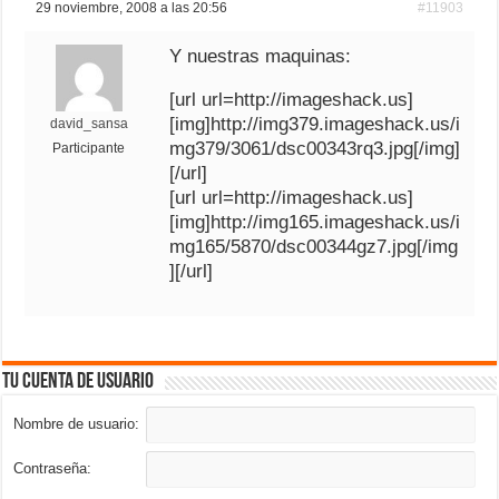
29 noviembre, 2008 a las 20:56
#11903
Y nuestras maquinas:
[url url=http://imageshack.us]
[img]http://img379.imageshack.us/i
david_sansa
mg379/3061/dsc00343rq3.jpg[/img]
Participante
[/url]
[url url=http://imageshack.us]
[img]http://img165.imageshack.us/i
mg165/5870/dsc00344gz7.jpg[/img
][/url]
Tu cuenta de usuario
Nombre de usuario:
Contraseña: