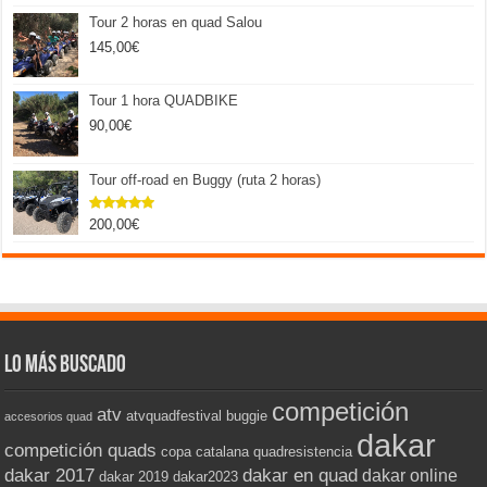
Tour 2 horas en quad Salou
145,00
€
Tour 1 hora QUADBIKE
90,00
€
Tour off-road en Buggy (ruta 2 horas)
200,00
€
Valorado
con
5.00
de 5
Lo más buscado
competición
atv
atvquadfestival
buggie
accesorios quad
dakar
competición quads
copa catalana quadresistencia
dakar 2017
dakar en quad
dakar online
dakar 2019
dakar2023