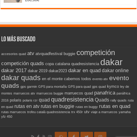
Valorado
con
5.00
de 5
Lo más buscado
competición
atv
atvquadfestival
buggie
accesorios quad
dakar
competición quads
copa catalana quadresistencia
dakar 2017
dakar en quad
dakar online
dakar 2019
dakar2023
dakar quads
evento
en el monte cabemos todos
evento atv
quads
kymco
gps garmin
GPS para montaña
GPS para quad
gps quad
ley de
panafrica
marruecos quad
montes
marruecos atv
marruecos buggie
panáfrica
quadresistencia
quad
Quads
polaris
2016
polaris rzr
rally quads
ruta
rutas en quad
rutas en atv
rutas en buggie
en quad
rutas en buggy
utv
rutas marruecos
trofeu català quadresistencia
trx 450r
viaje a marruecos
yamaha
yfz 450