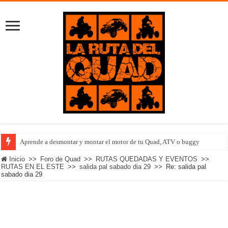
Aprende a desmontar y montar el motor de tu Quad, ATV o buggy
Inicio
>>
Foro de Quad
>>
RUTAS QUEDADAS Y EVENTOS
>>
RUTAS EN EL ESTE
>>
salida pal sabado dia 29
>>
Re: salida pal
sabado dia 29