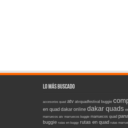
Lo más buscado
comp
atv
atvquadfestival
buggie
accesorios quad
dakar quads
en quad
dakar online
e
pana
marruecos quad
marruecos atv
marruecos buggie
rutas en quad
buggie
rutas en buggy
rutas marru