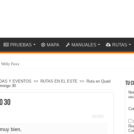
PRUEBAS
MAPA
MANUALES
RUTAS
n Willy Foxx
DAS Y EVENTOS
>>
RUTAS EN EL ESTE
>>
Ruta en Quad
Tu c
omingo 30
No
usu
o 30
Co
#11922
Reg
 muy bien,
Con