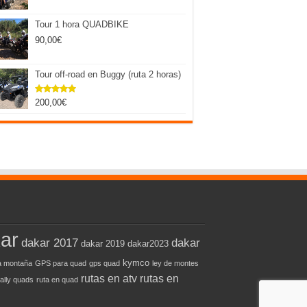
Tour 1 hora QUADBIKE
90,00
€
Tour off-road en Buggy (ruta 2 horas)
200,00
€
Valorado
con
5.00
de 5
ar
dakar 2017
dakar
dakar 2019
dakar2023
kymco
 montaña
GPS para quad
gps quad
ley de montes
rutas en atv
rutas en
rally quads
ruta en quad