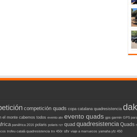
dak
etición
competición quads
copa catalana quadresistencia
evento quads
n el monte cabemos todos
evento atv
gps garmin
GPS para
quadresistencia
frica
quad
Quads
polaris
panáfrica 2016
polaris rzr
utv
ecos
trofeu català quadresistencia
trx 450r
viaje a marruecos
yamaha yfz 450