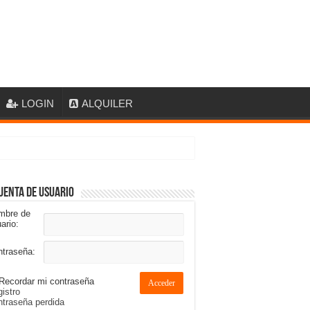
LOGIN
ALQUILER
uenta de usuario
mbre de
ario:
ntraseña:
Recordar mi contraseña
Acceder
istro
traseña perdida