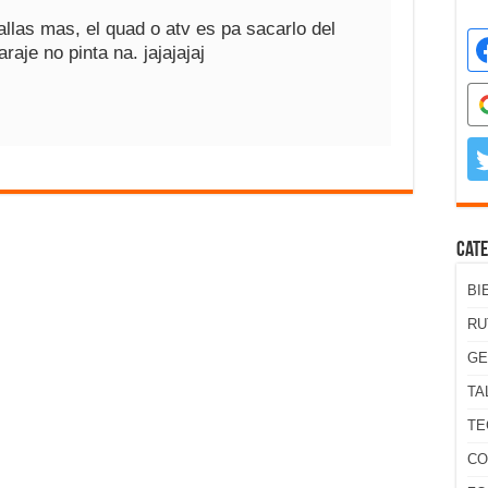
llas mas, el quad o atv es pa sacarlo del
araje no pinta na. jajajajaj
Cate
BI
RU
GE
TA
TE
CO