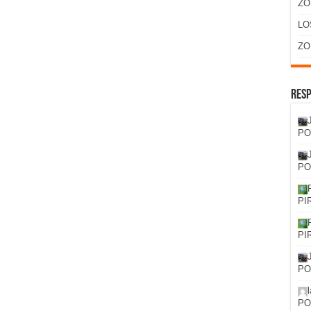
ZO
LO
ZO
Resp
PO
PO
PI
PI
PO
PO