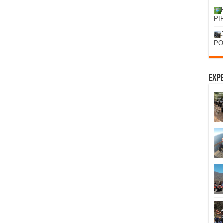
PI
PO
Expe