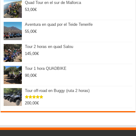
Quad Tour en el sur de Mallorca
53,00
€
Aventura en quad por el Teide Tenerife
55,00
€
Tour 2 horas en quad Salou
145,00
€
Tour 1 hora QUADBIKE
90,00
€
Tour off-road en Buggy (ruta 2 horas)
200,00
€
Valorado
con
5.00
de 5