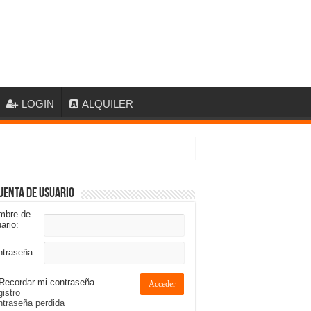
LOGIN
ALQUILER
uenta de usuario
mbre de
ario:
ntraseña:
Recordar mi contraseña
Acceder
istro
traseña perdida