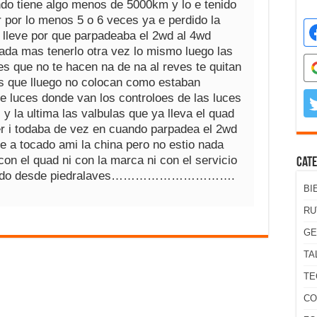
ndo tiene algo menos de 5000km y lo e tenido
er por lo menos 5 o 6 veces ya e perdido la
 lleve por que parpadeaba el 2wd al 4wd
nada mas tenerlo otra vez lo mismo luego las
es que no te hacen na de na al reves te quitan
os que lluego no colocan como estaban
e luces donde van los controloes de las luces
 y la ultima las valbulas que ya lleva el quad
er i todaba de vez en cuando parpadea el 2wd
e a tocado ami la china pero no estio nada
con el quad ni con la marca ni con el servicio
Cate
aludo desde piedralaves………………………….
BI
RU
GE
TA
TE
CO