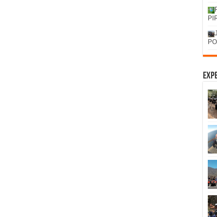
PI
PO
Expe