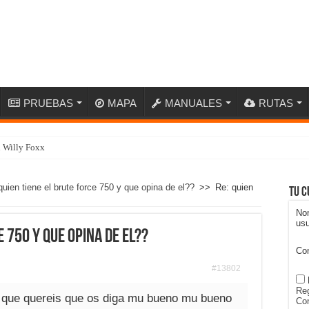
PRUEBAS
MAPA
MANUALES
RUTAS
n Willy Foxx
quien tiene el brute force 750 y que opina de el??
>>
Re: quien
Tu c
No
usu
e 750 y que opina de el??
Co
#13802
Reg
y que quereis que os diga mu bueno mu bueno
Con