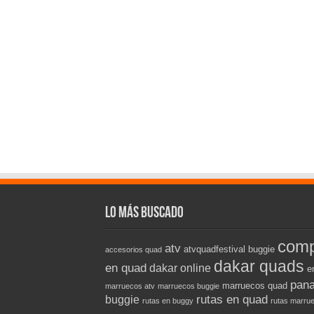
Lo más buscado
comp
atv
atvquadfestival
buggie
accesorios quad
dakar quads
en quad
dakar online
e
pana
marruecos quad
marruecos atv
marruecos buggie
rutas en quad
buggie
rutas en buggy
rutas marru