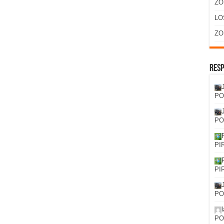
ZO
LO
ZO
Resp
PO
PO
PI
PI
PO
PO