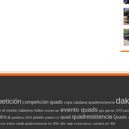
dak
etición
competición quads
copa catalana quadresistencia
evento quads
n el monte cabemos todos
evento atv
gps garmin
GPS para
quadresistencia
frica
quad
Quads
polaris
panáfrica 2016
polaris rzr
utv
ecos
trofeu català quadresistencia
trx 450r
viaje a marruecos
yamaha yfz 450