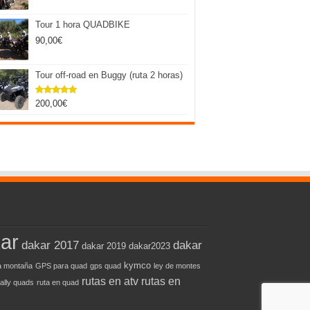
Tour 1 hora QUADBIKE
90,00
€
Tour off-road en Buggy (ruta 2 horas)
200,00
€
Valorado
con
5.00
de 5
ar
dakar 2017
dakar
dakar 2019
dakar2023
kymco
 montaña
GPS para quad
gps quad
ley de montes
rutas en atv
rutas en
rally quads
ruta en quad