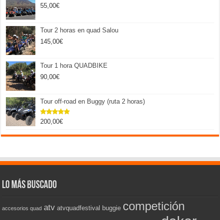
55,00
€
Tour 2 horas en quad Salou
145,00
€
Tour 1 hora QUADBIKE
90,00
€
Tour off-road en Buggy (ruta 2 horas)
200,00
€
Valorado
con
5.00
de 5
Lo más buscado
competición
atv
atvquadfestival
buggie
accesorios quad