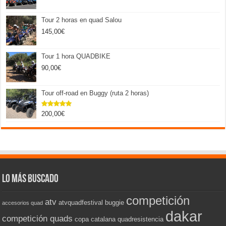
Tour 2 horas en quad Salou
145,00
€
Tour 1 hora QUADBIKE
90,00
€
Tour off-road en Buggy (ruta 2 horas)
200,00
€
Valorado
con
5.00
de 5
Lo más buscado
competición
atv
atvquadfestival
buggie
accesorios quad
dakar
competición quads
copa catalana quadresistencia