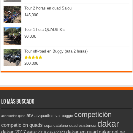
Tour 2 horas en quad Salou
145,00
€
Tour 1 hora QUADBIKE
90,00
€
Tour off-road en Buggy (ruta 2 horas)
200,00
€
Valorado
con
5.00
de 5
Lo más buscado
competición
atv
atvquadfestival
buggie
accesorios quad
dakar
competición quads
copa catalana quadresistencia
dakar 2017
dakar en quad
dakar online
dakar 2019
dakar2023