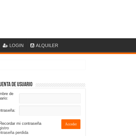
LOGIN
ALQUILER
uenta de usuario
mbre de
ario:
ntraseña:
Recordar mi contraseña
Acceder
istro
traseña perdida