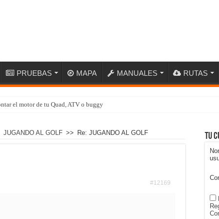
PRUEBAS
MAPA
MANUALES
RUTAS
ntar el motor de tu Quad, ATV o buggy
JUGANDO AL GOLF
>>
Re: JUGANDO AL GOLF
Tu c
No
usu
Co
#12169
Reg
Con