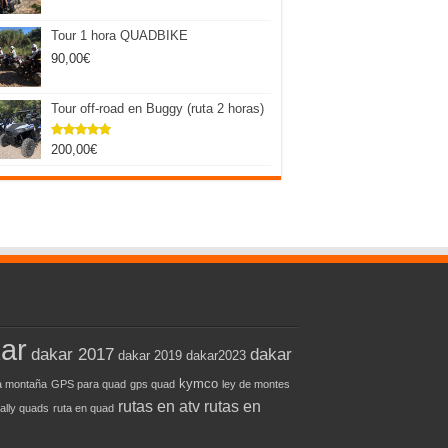
Tour 1 hora QUADBIKE
90,00
€
Tour off-road en Buggy (ruta 2 horas)
200,00
€
Valorado
con
5.00
de 5
ar
dakar 2017
dakar
dakar 2019
dakar2023
kymco
 montaña
GPS para quad
gps quad
ley de montes
rutas en atv
rutas en
rally quads
ruta en quad