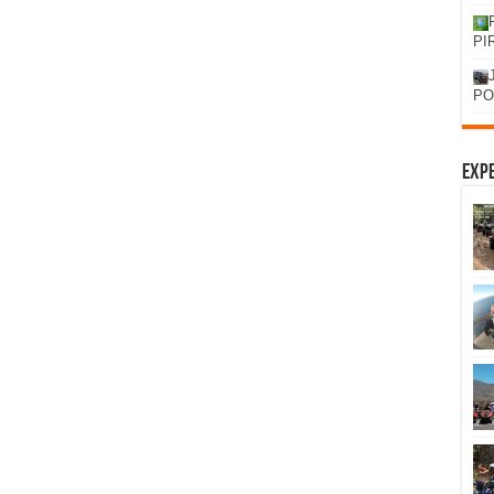
PI
PO
Expe