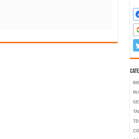
Cate
BI
RU
GE
TA
TE
CO