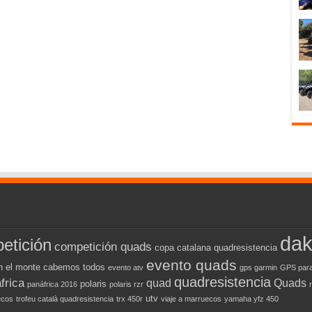
dak
etición
competición quads
copa catalana quadresistencia
evento quads
n el monte cabemos todos
evento atv
gps garmin
GPS para
quadresistencia
frica
quad
Quads
polaris
panáfrica 2016
polaris rzr
utv
ecos
trofeu català quadresistencia
trx 450r
viaje a marruecos
yamaha yfz 450