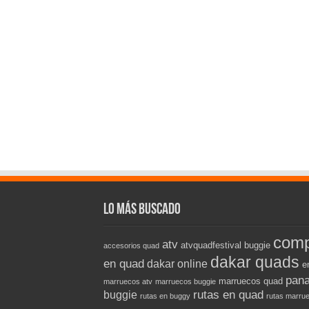
Lo más buscado
comp
atv
atvquadfestival
buggie
accesorios quad
dakar quads
en quad
dakar online
e
pana
marruecos quad
marruecos atv
marruecos buggie
rutas en quad
buggie
rutas en buggy
rutas marru