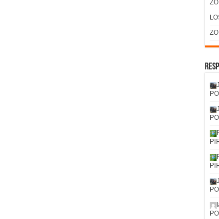
ZO
LO
ZO
Resp
PO
PO
PI
PI
PO
PO