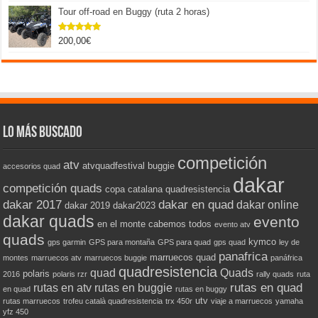
Tour off-road en Buggy (ruta 2 horas)
200,00
€
Valorado
con
5.00
de 5
Lo más buscado
competición
atv
atvquadfestival
buggie
accesorios quad
dakar
competición quads
copa catalana quadresistencia
dakar 2017
dakar en quad
dakar online
dakar 2019
dakar2023
dakar quads
evento
en el monte cabemos todos
evento atv
quads
kymco
gps garmin
GPS para montaña
GPS para quad
gps quad
ley de
panafrica
marruecos quad
montes
marruecos atv
marruecos buggie
panáfrica
quadresistencia
quad
Quads
polaris
2016
polaris rzr
rally quads
ruta
rutas en quad
rutas en atv
rutas en buggie
en quad
rutas en buggy
utv
rutas marruecos
trofeu català quadresistencia
trx 450r
viaje a marruecos
yamaha
yfz 450