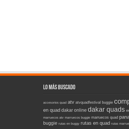
Lo más buscado
comp
atv
atvquadfestival
buggie
accesorios quad
dakar quads
en quad
dakar online
e
pana
marruecos quad
marruecos atv
marruecos buggie
rutas en quad
buggie
rutas en buggy
rutas marru