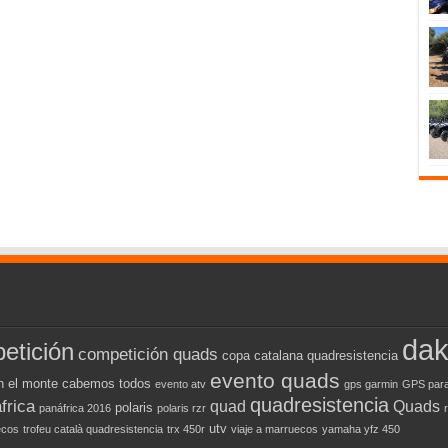
dak
etición
competición quads
copa catalana quadresistencia
evento quads
n el monte cabemos todos
evento atv
gps garmin
GPS para
quadresistencia
frica
quad
Quads
polaris
panáfrica 2016
polaris rzr
utv
ecos
trofeu català quadresistencia
trx 450r
viaje a marruecos
yamaha yfz 450