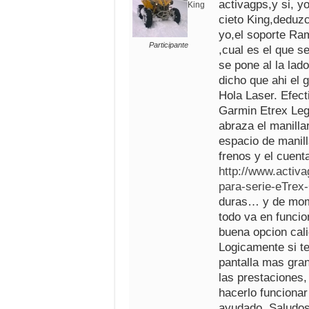
activagps,y si, y
King
cieto King,deduz
yo,el soporte Ra
Participante
,cual es el que s
se pone al la lad
dicho que ahi el 
Hola Laser. Efect
Garmin Etrex Leg
abraza el manill
espacio de manill
frenos y el cuen
http://www.activ
para-serie-eTrex
duras… y de mome
todo va en funcio
buena opcion cali
Logicamente si t
pantalla mas gra
las prestaciones,
hacerlo funcionar
ayudado. Saludos