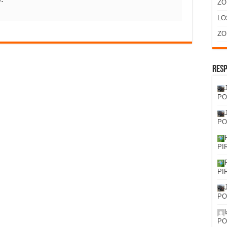
ZO
LO
ZO
Resp
PO
PO
PI
PI
PO
PO