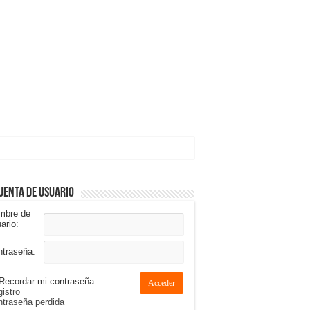
uenta de usuario
mbre de
ario:
ntraseña:
Recordar mi contraseña
Acceder
istro
traseña perdida