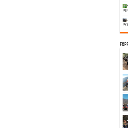
PI
PO
Expe