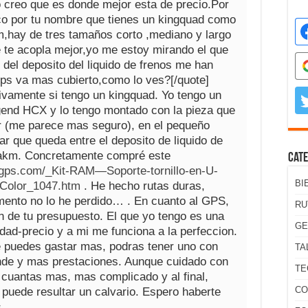
o creo que es donde mejor esta de precio.Por
co por tu nombre que tienes un kingquad como
m,hay de tres tamaños corto ,mediano y largo
e te acopla mejor,yo me estoy mirando el que
o del deposito del liquido de frenos me han
gps va mas cubierto,como lo ves?[/quote]
ivamente si tengo un kingquad. Yo tengo un
end HCX y lo tengo montado con la pieza que
ar (me parece mas seguro), en el pequeño
ar que queda entre el deposito de liquido de
takm. Concretamente compré este
Cate
agps.com/_Kit-RAM—Soporte-tornillo-en-U-
BI
-Color_1047.htm
. He hecho rutas duras,
nto no lo he perdido… . En cuanto al GPS,
RU
n de tu presupuesto. El que yo tengo es una
GE
dad-precio y a mi me funciona a la perfeccion.
e puedes gastar mas, podras tener uno con
TA
nde y mas prestaciones. Aunque cuidado con
TE
 cuantas mas, mas complicado y al final,
CO
 puede resultar un calvario. Espero haberte
.