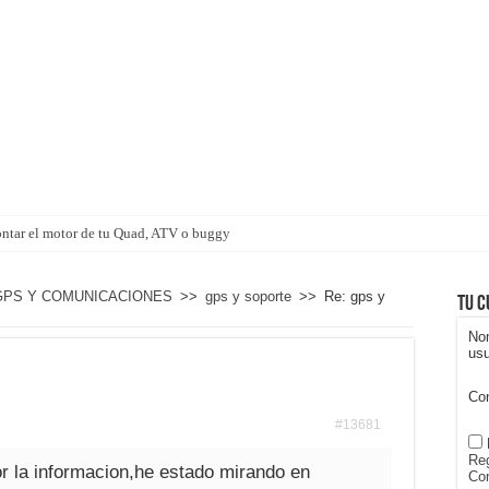
ntar el motor de tu Quad, ATV o buggy
GPS Y COMUNICACIONES
>>
gps y soporte
>>
Re: gps y
Tu c
No
usu
Co
#13681
Reg
r la informacion,he estado mirando en
Con