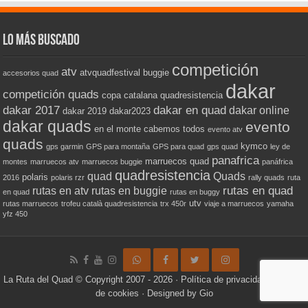
Lo más buscado
competición
atv
atvquadfestival
buggie
accesorios quad
dakar
competición quads
copa catalana quadresistencia
dakar 2017
dakar en quad
dakar online
dakar 2019
dakar2023
dakar quads
evento
en el monte cabemos todos
evento atv
quads
kymco
gps garmin
GPS para montaña
GPS para quad
gps quad
ley de
panafrica
marruecos quad
montes
marruecos atv
marruecos buggie
panáfrica
quadresistencia
quad
Quads
polaris
2016
polaris rzr
rally quads
ruta
rutas en quad
rutas en atv
rutas en buggie
en quad
rutas en buggy
utv
rutas marruecos
trofeu català quadresistencia
trx 450r
viaje a marruecos
yamaha
yfz 450
La Ruta del Quad
© Copyright 2007 - 2026 ·
Política de privacidad
·
Política
de cookies
· Designed by
Gio