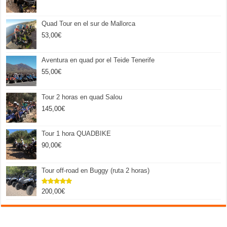
Quad Tour en el sur de Mallorca
53,00
€
Aventura en quad por el Teide Tenerife
55,00
€
Tour 2 horas en quad Salou
145,00
€
Tour 1 hora QUADBIKE
90,00
€
Tour off-road en Buggy (ruta 2 horas)
200,00
€
Valorado
con
5.00
de 5