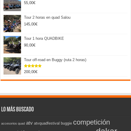
55,00
€
Tour 2 horas en quad Salou
145,00
€
Tour 1 hora QUADBIKE
90,00
€
Tour off-road en Buggy (ruta 2 horas)
200,00
€
Valorado
con
5.00
de 5
Lo más buscado
competición
atv
atvquadfestival
buggie
accesorios quad