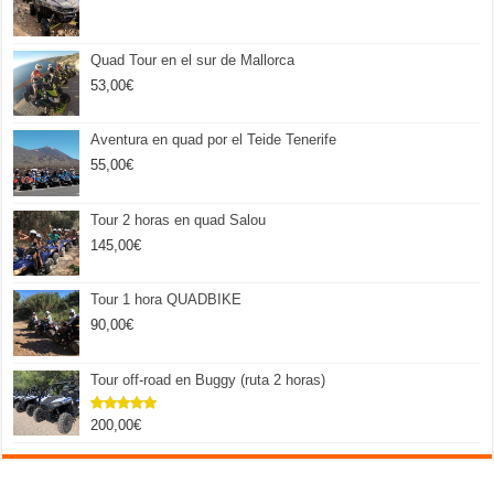
Quad Tour en el sur de Mallorca
53,00
€
Aventura en quad por el Teide Tenerife
55,00
€
Tour 2 horas en quad Salou
145,00
€
Tour 1 hora QUADBIKE
90,00
€
Tour off-road en Buggy (ruta 2 horas)
200,00
€
Valorado
con
5.00
de 5