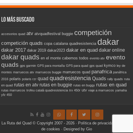
Lo más buscado
competición
atv
atvquadfestival
buggie
accesorios quad
dakar
competición quads
copa catalana quadresistencia
dakar 2017
dakar en quad
dakar online
dakar 2019
dakar2023
dakar quads
evento
en el monte cabemos todos
evento atv
quads
kymco
gps garmin
GPS para montaña
GPS para quad
gps quad
ley de
panafrica
marruecos quad
montes
marruecos atv
marruecos buggie
panáfrica
quadresistencia
quad
Quads
polaris
2016
polaris rzr
rally quads
ruta
rutas en quad
rutas en atv
rutas en buggie
en quad
rutas en buggy
utv
rutas marruecos
trofeu català quadresistencia
trx 450r
viaje a marruecos
yamaha
yfz 450
La Ruta del Quad
© Copyright 2007 - 2026 ·
Política de privacidad
·
Política
de cookies
· Designed by
Gio